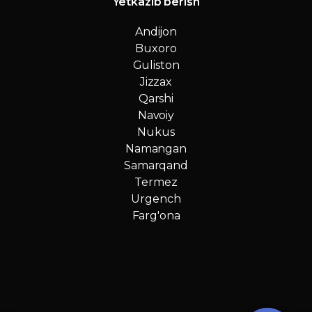
Yetkazib berish
Andijon
Buxoro
Guliston
Jizzax
Qarshi
Navoiy
Nukus
Namangan
Samarqand
Termez
Urgench
Farg'ona