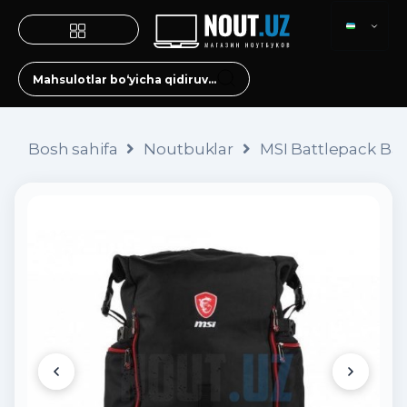
Bosh sahifa
Noutbuklar
MSI Battlepack Ba