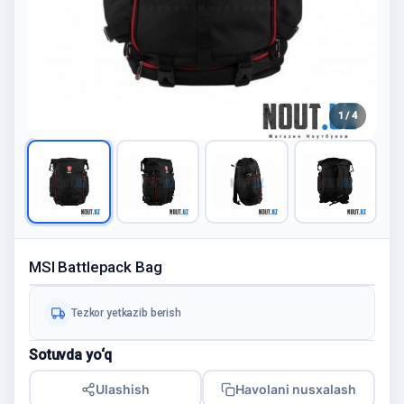
1 / 4
MSI Battlepack Bag
Tezkor yetkazib berish
Sotuvda yo‘q
Ulashish
Havolani nusxalash