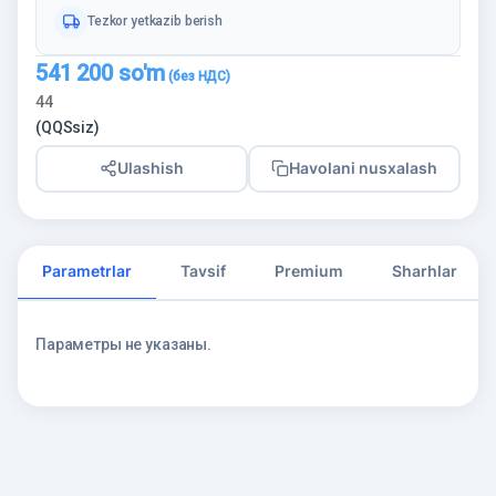
Tezkor yetkazib berish
541 200
so'm
44
(QQSsiz)
Ulashish
Havolani nusxalash
Parametrlar
Tavsif
Premium
Sharhlar
Параметры не указаны.