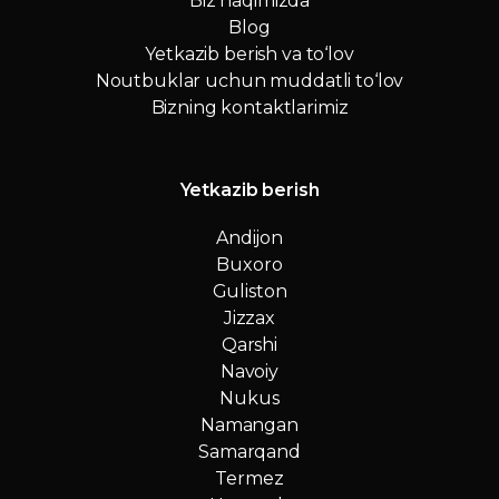
Biz haqimizda
Blog
Yetkazib berish va to‘lov
Noutbuklar uchun muddatli to‘lov
Bizning kontaktlarimiz
Yetkazib berish
Andijon
Buxoro
Guliston
Jizzax
Qarshi
Navoiy
Nukus
Namangan
Samarqand
Termez