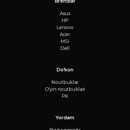
Brendlar
Asus
HP
Lenovo
Acer
MSI
Dell
Do'kon
Noutbuklar
O'yin noutbuklari
PK
Yordam