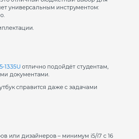
нет универсальным инструментом:
о.
мплектации.
i5-1335U
отлично подойдёт студентам,
ими документами.
оутбук справится даже с задачами
ов или дизайнеров – минимум i5/i7 с 16