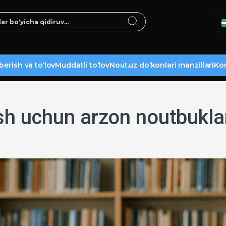
berish va to‘lov
Muddatli to‘lov
Nout.uz do‘konlari manzillari
Kon
ish uchun arzon noutbukla