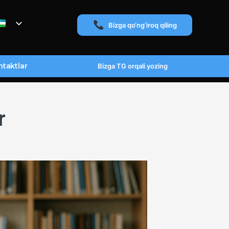
Bizga qo‘ng‘iroq qiling
taktlar
Bizga TG orqali yozing
r