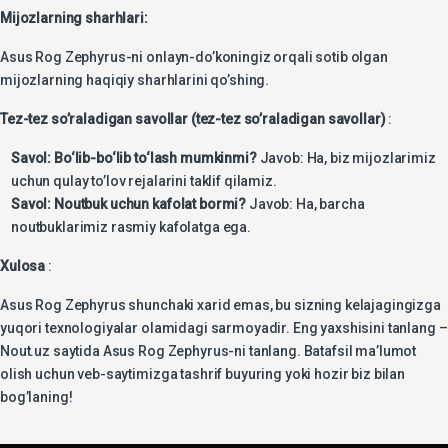
Mijozlarning sharhlari:
Asus Rog Zephyrus-ni onlayn-do’koningiz orqali sotib olgan
mijozlarning haqiqiy sharhlarini qo’shing.
Tez-tez so’raladigan savollar (tez-tez so’raladigan savollar)
:
Savol: Bo‘lib-bo‘lib to‘lash mumkinmi?
Javob: Ha, biz mijozlarimiz
uchun qulay to’lov rejalarini taklif qilamiz.
Savol: Noutbuk uchun kafolat bormi?
Javob: Ha, barcha
noutbuklarimiz rasmiy kafolatga ega.
Xulosa
:
Asus Rog Zephyrus shunchaki xarid emas, bu sizning kelajagingizga
yuqori texnologiyalar olamidagi sarmoyadir. Eng yaxshisini tanlang –
Nout.uz saytida Asus Rog Zephyrus-ni tanlang. Batafsil ma’lumot
olish uchun veb-saytimizga tashrif buyuring yoki hozir biz bilan
bog’laning!