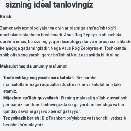
sizning ideal tanlovingiz
Kirish:
Zamonaviy texnologiyalar va o’yinlar olamiga sho’ng’ish to’g’ri
noutbukni tanlashdan boshlanadi. Asus Rog Zephyrus shunchaki
qurilma emas, bu sizning yuqori texnologiyalar va murosasiz ishlash
kelajagiga qadamingizdir. Nega Asus Rog Zephyrus-ni Toshkentda
sotib olish eng yaxshi qaror bo’lishini Nout.uz saytida bilib oling.
Mahsulot haqida umumiy ma’lumot:
Toshkentdagi eng yaxshi narx kafolati
: Biz barcha
mahsulotlarimizga raqobatbardosh narxlar va kafolatlarni taklif
etamiz.
Mijozlarni qo’llab-quvvatlash
: Bizning malakali qo’llab-quvvatlash
jamoamiz har doim tanlovingizda sizga yordam berishga va har
qanday savollarga javob berishga tayyor.
Tez yetkazib berish
: Biz Toshkent bo’ylab tez va ishonchli yetkazib
berishni ta’minlaymiz.