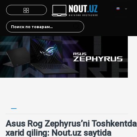
Asus Rog Zephyrus’ni Toshkentda
xarid qiling: Nout.uz saytida