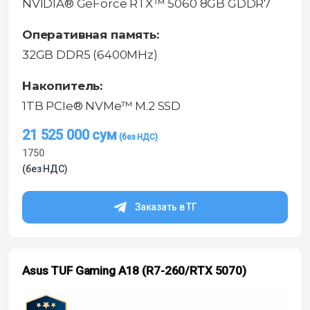
NVIDIA® GeForce RTX™ 5060 8GB GDDR7
Оперативная память:
32GB DDR5 (6400MHz)
Накопитель:
1TB PCIe® NVMe™ M.2 SSD
21 525 000
сум
1750
(без НДС)
Заказать в ТГ
Asus TUF Gaming A18 (R7-260/RTX 5070)