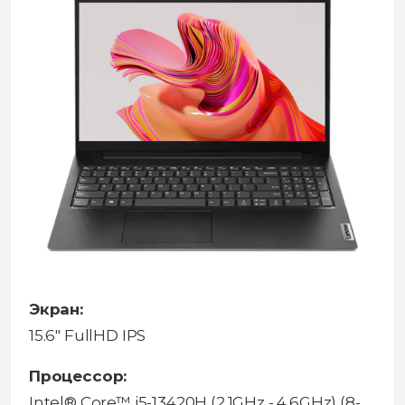
Экран:
15.6" FullHD IPS
Процессор:
Intel® Core™ i5-13420H (2.1GHz - 4.6GHz) (8-