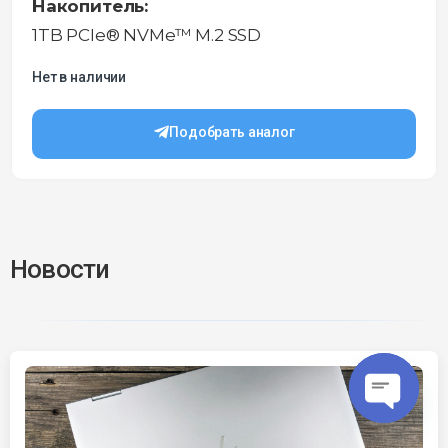
Накопитель:
1TB PCIe® NVMe™ M.2 SSD
Нет в наличии
Подобрать аналог
Новости
O