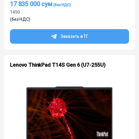
17 835 000
сум
1450
(без НДС)
Заказать в ТГ
Lenovo ThinkPad T14S Gen 6 (U7-255U)