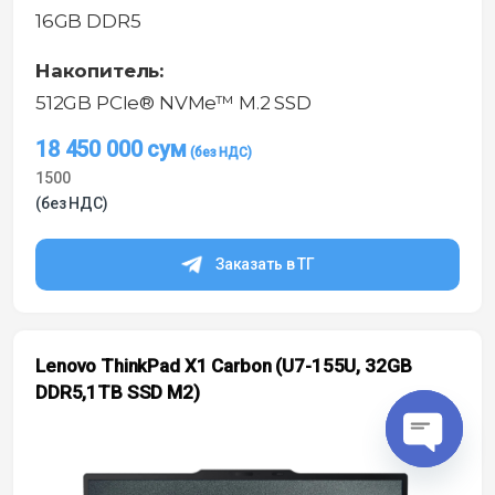
16GB DDR5
Накопитель:
512GB PCIe® NVMe™ M.2 SSD
18 450 000
сум
1500
(без НДС)
Заказать в ТГ
Lenovo ThinkPad X1 Carbon (U7-155U, 32GB
DDR5,1TB SSD M2)
O