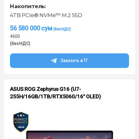
Накопитель:
4TB PCIe® NVMe™ M.2 SSD
56 580 000
сум
4600
(без НДС)
Заказать в ТГ
ASUS ROG Zephyrus G16 (U7-
255H/16GB/1TB/RTX5060/16″ OLED)