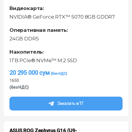
Видеокарта:
NVIDIA® GeForce RTX™ 5070 8GB GDDR7
Оперативная память:
24GB DDR5
Накопитель:
1TB PCIe® NVMe™ M.2 SSD
20 295 000
сум
1650
(без НДС)
Заказать в ТГ
ASUS ROG Zephyrus G16 (U9-