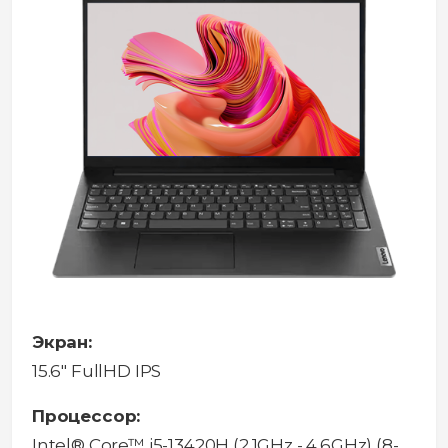
Экран:
15.6" FullHD IPS
Процессор:
Intel® Core™ i5-13420H (2.1GHz - 4.6GHz) (8-