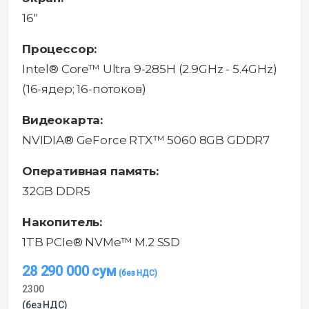
16"
Процессор:
Intel® Core™ Ultra 9-285H (2.9GHz - 5.4GHz)
(16-ядер; 16-потоков)
Видеокарта:
NVIDIA® GeForce RTX™ 5060 8GB GDDR7
Оперативная память:
32GB DDR5
Накопитель:
1TB PCIe® NVMe™ M.2 SSD
28 290 000
сум
2300
(без НДС)