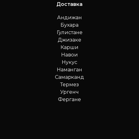
Доставка
Андижан
Бухара
Гулистане
Джизаке
Карши
Навои
Нукус
Наманган
Самарканд
Термез
Ургенч
Фергане