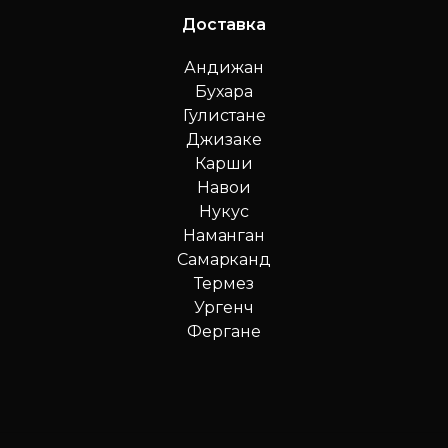
Доставка
Андижан
Бухара
Гулистане
Джизаке
Карши
Навои
Нукус
Наманган
Самарканд
Термез
Ургенч
Фергане