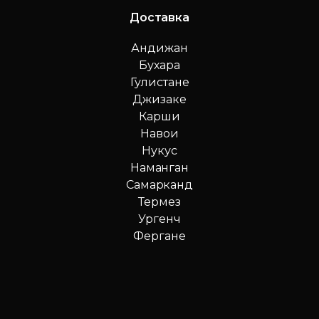
Доставка
Андижан
Бухара
Гулистане
Джизаке
Карши
Навои
Нукус
Наманган
Самарканд
Термез
Ургенч
Фергане