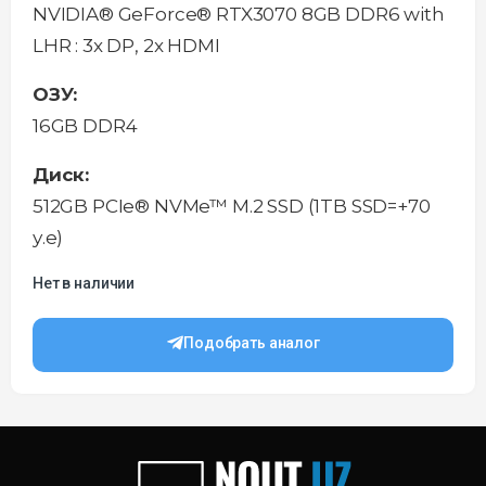
NVIDIA® GeForce® RTX3070 8GB DDR6 with
LHR : 3x DP, 2x HDMI
ОЗУ:
16GB DDR4
Диск:
512GB PCIe® NVMe™ M.2 SSD (1TB SSD=+70
у.е)
Нет в наличии
Подобрать аналог