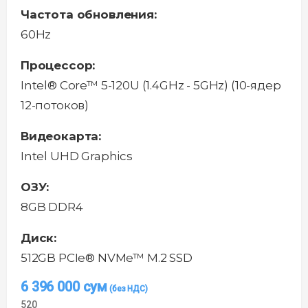
Частота обновления:
60Hz
Процессор:
Intel® Core™ 5-120U (1.4GHz - 5GHz) (10-ядер
12-потоков)
Видеокарта:
Intel UHD Graphics
ОЗУ:
8GB DDR4
Диск:
512GB PCIe® NVMe™ M.2 SSD
6 396 000
сум
520