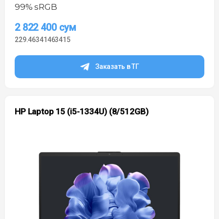
99% sRGB
2 822 400
сум
229.46341463415
Заказать в ТГ
HP Laptop 15 (i5-1334U) (8/512GB)