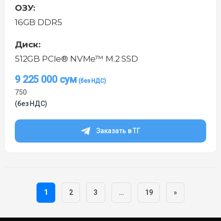
ОЗУ:
16GB DDR5
Диск:
512GB PCIe® NVMe™ M.2 SSD
9 225 000
сум
750
(без НДС)
Заказать в ТГ
Навигация
1
2
3
…
19
»
по