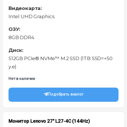
Видеокарта:
Intel UHD Graphics
ОЗУ:
8GB DDR4
Диск:
512GB PCIe® NVMe™ M.2 SSD (1TB SSD=+50
у.е)
Нет в наличии
Подобрать аналог
Монитор Lenovo 27″ L27-4C (144Hz)