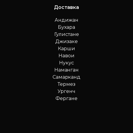
Доставка
Андижан
Бухара
Гулистане
Джизаке
Карши
Навои
Нукус
Наманган
Самарканд
Термез
Ургенч
Фергане