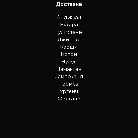
Доставка
Андижан
Бухара
Гулистане
Джизаке
Карши
Навои
Нукус
Наманган
Самарканд
Термез
Ургенч
Фергане