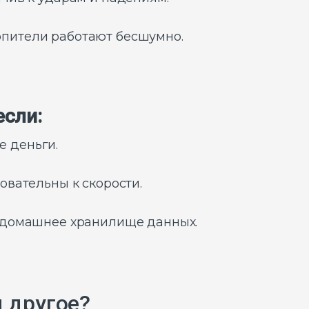
пители работают бесшумно.
если:
 деньги.
овательны к скорости.
к домашнее хранилище данных.
и другое?