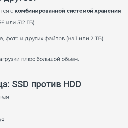
ются с
комбинированной системой хранения
:
 или 512 ГБ).
 фото и других файлов (на 1 или 2 ТБ).
загрузки плюс большой объём.
а: SSD против HDD
зкая
ая