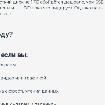
ткий диск на 1 ТБ обойдётся дешевле, чем SSD 
ньги — HDD пока что лидирует. Однако цены 
аньше.
оду?
 если вы:
рограмм.
 видео или графикой.
а скорость чтения данных.
йчив к ударам и падениям.