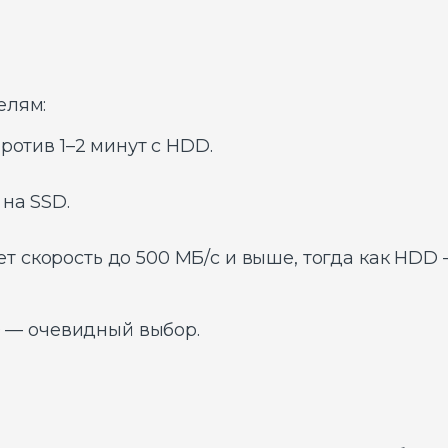
елям:
против 1–2 минут с HDD.
 на SSD.
 скорость до 500 МБ/с и выше, тогда как HDD —
SD — очевидный выбор.