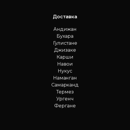
Доставка
Андижан
Бухара
Гулистане
Джизаке
Карши
Навои
Нукус
Наманган
Самарканд
Термез
Ургенч
Фергане