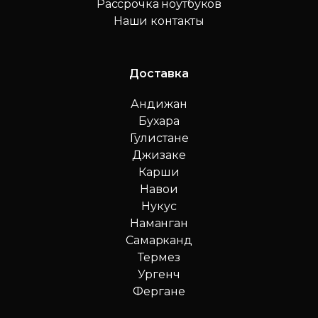
Рассрочка ноутбуков
Наши контакты
Доставка
Андижан
Бухара
Гулистане
Джизаке
Карши
Навои
Нукус
Наманган
Самарканд
Термез
Ургенч
Фергане