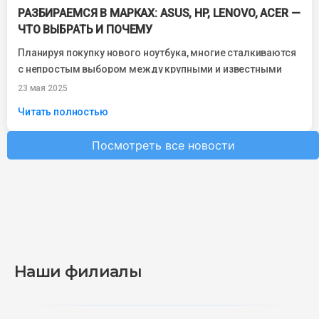
РАЗБИРАЕМСЯ В МАРКАХ: ASUS, HP, LENOVO, ACER —
ЧТО ВЫБРАТЬ И ПОЧЕМУ
Планируя покупку нового ноутбука, многие сталкиваются
с непростым выбором между крупными и известными
брендами. Asus, HP, Lenovo и Acer —...
23 мая 2025
Читать полностью
Посмотреть все новости
Наши филиалы