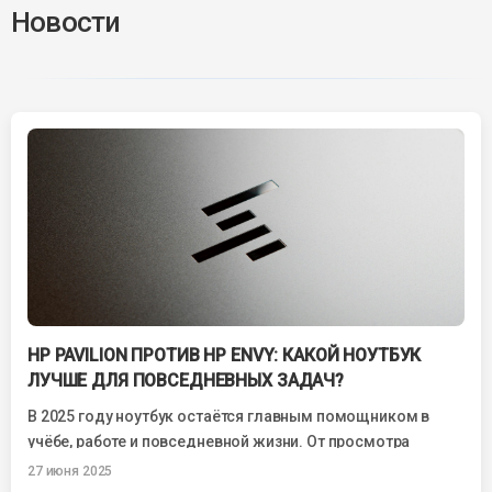
Новости
HP PAVILION ПРОТИВ HP ENVY: КАКОЙ НОУТБУК
ЛУЧШЕ ДЛЯ ПОВСЕДНЕВНЫХ ЗАДАЧ?
В 2025 году ноутбук остаётся главным помощником в
учёбе, работе и повседневной жизни. От просмотра
фильмов до онлайн-конференций, от написания...
27 июня 2025