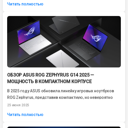
Читать полностью
ОБЗОР ASUS ROG ZEPHYRUS G14 2025 —
МОЩНОСТЬ В КОМПАКТНОМ КОРПУСЕ
В 2025 году ASUS обновила линейку игровых ноутбуков
ROG Zephyrus, представив компактную, но невероятно
мощную модель — Zephyrus G14. Это...
25 июня 2025
Читать полностью