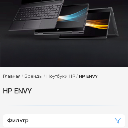
Главная
/
Бренды
/
Ноутбуки HP
/
HP ENVY
HP ENVY
Фильтр