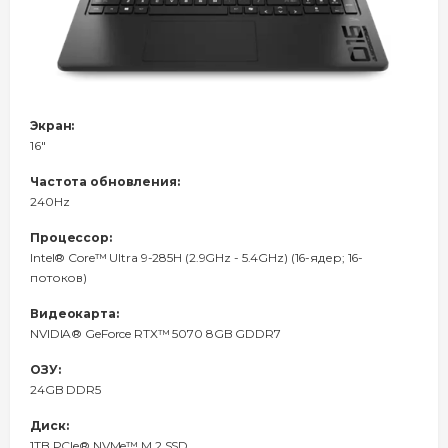
Экран:
16"
Частота обновления:
240Hz
Процессор:
Intel® Core™ Ultra 9-285H (2.9GHz - 5.4GHz) (16-ядер; 16-
потоков)
Видеокарта:
NVIDIA® GeForce RTX™ 5070 8GB GDDR7
ОЗУ:
24GB DDR5
Диск:
1TB PCIe® NVMe™ M.2 SSD