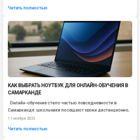
Читать полностью
КАК ВЫБРАТЬ НОУТБУК ДЛЯ ОНЛАЙН-ОБУЧЕНИЯ В
САМАРКАНДЕ
Онлайн-обучение стало частью повседневности в
Самарканде: школьники посещают уроки дистанционно,
студенты проходят лекции через Zoom, специалисты
17 ноября 2025
обучаются новым профессиям...
Читать полностью