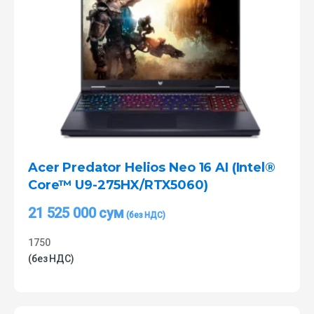
Acer Predator Helios Neo 16 AI (Intel®
Core™ U9-275HX/RTX5060)
21 525 000
сум
1750
(без НДС)