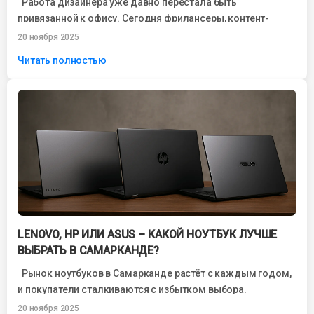
Работа дизайнера уже давно перестала быть
привязанной к офису. Сегодня фрилансеры, контент-
мейкеры, UX/UI-дизайнеры, иллюстраторы и 3D-
20 ноября 2025
специалисты свободно работают из...
Читать полностью
LENOVO, HP ИЛИ ASUS – КАКОЙ НОУТБУК ЛУЧШЕ
ВЫБРАТЬ В САМАРКАНДЕ?
Рынок ноутбуков в Самарканде растёт с каждым годом,
и покупатели сталкиваются с избытком выбора.
Глобальные бренды активно обновляют линейки,...
20 ноября 2025