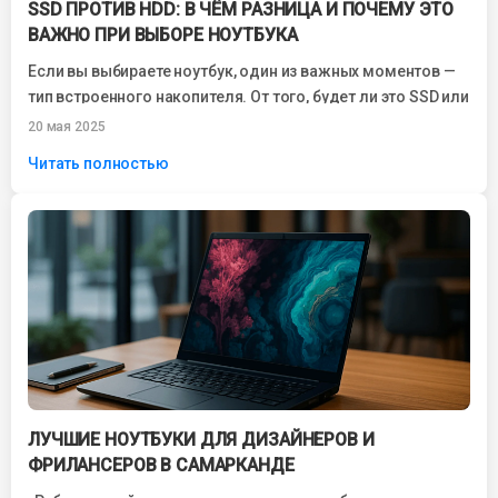
SSD ПРОТИВ HDD: В ЧЁМ РАЗНИЦА И ПОЧЕМУ ЭТО
ВАЖНО ПРИ ВЫБОРЕ НОУТБУКА
Если вы выбираете ноутбук, один из важных моментов —
тип встроенного накопителя. От того, будет ли это SSD или
HDD,...
20 мая 2025
Читать полностью
ЛУЧШИЕ НОУТБУКИ ДЛЯ ДИЗАЙНЕРОВ И
ФРИЛАНСЕРОВ В САМАРКАНДЕ