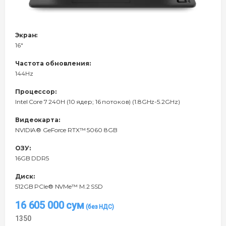
Экран:
16"
Частота обновления:
144Hz
Процессор:
Intel Core 7 240H (10 ядер; 16 потоков) (1.8GHz-5.2GHz)
Видеокарта:
NVIDIA® GeForce RTX™ 5060 8GB
ОЗУ:
16GB DDR5
Диск:
512GB PCIe® NVMe™ M.2 SSD
16 605 000
сум
1350