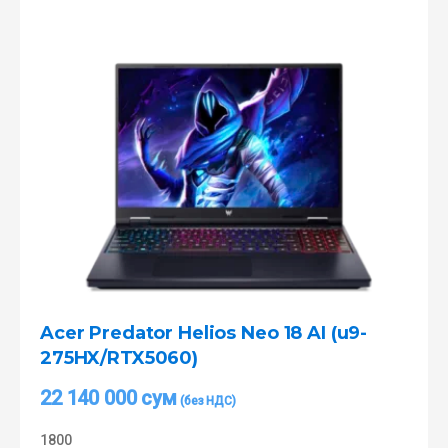
Acer Predator Helios Neo 18 AI (u9-
275HX/RTX5060)
22 140 000
сум
1800