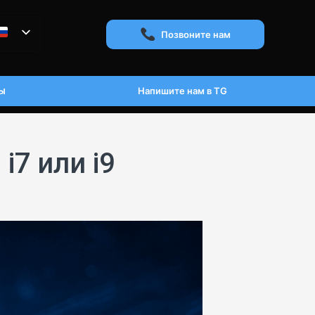
Позвоните нам
ы
Напишите нам в TG
i7 или i9