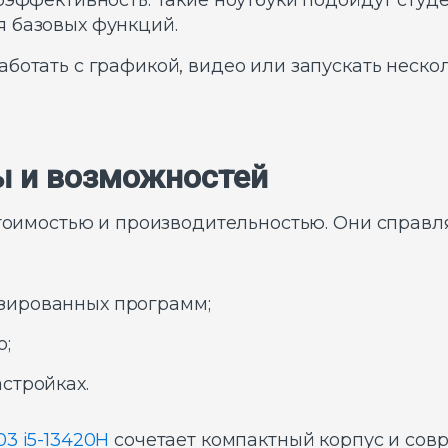
оэффективность. Такие ноутбуки подойдут студ
я базовых функций.
аботать с графикой, видео или запускать неск
ны и возможностей
тоимостью и производительностью. Они справл
зированных программ;
о;
стройках.
03 i5-13420H
сочетает компактный корпус и совре