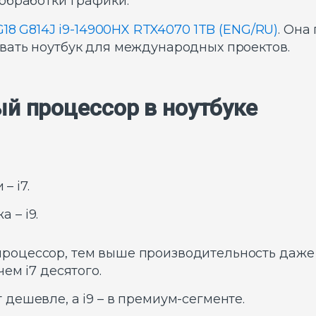
обработки графики.
G18 G814J i9-14900HX RTX4070 1TB (ENG/RU)
. Она
вать ноутбук для международных проектов.
й процессор в ноутбуке
– i7.
 – i9.
роцессор, тем выше производительность даже 
ем i7 десятого.
т дешевле, а i9 – в премиум-сегменте.