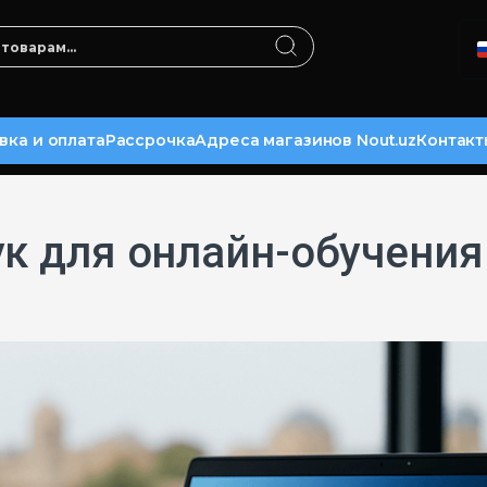
вка и оплата
Рассрочка
Адреса магазинов Nout.uz
Контакт
ук для онлайн-обучени