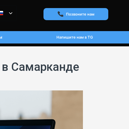
Позвоните нам
ы
Напишите нам в TG
я в Самарканде