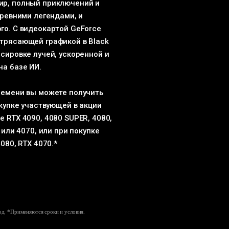
ир, полный приключений и
древними легендами, и
го. С видеокартой GeForce
трясающей графикой в Black
сировке лучей, ускоренной и
на базе ИИ.
ремени вы можете получить
окупке участвующей в акции
 RTX 4090, 4080 SUPER, 4080,
 или 4070, или при покупке
080, RTX 4070.*
од. *Применяются сроки и условия.