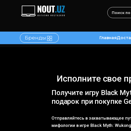
Бренды
Главная
Доста
в
Контакты
Исполните свое п
Получите игру Black My
подарок при покупке Ge
Отправляйтесь в захватывающее пу
мифологии в игре Black Myth: Wukong