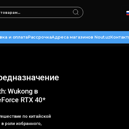
вка и оплата
Рассрочка
Адреса магазинов Nout.uz
Контакт
редназначение
th: Wukong в
Force RTX 40*
тешествие по китайской
 в роли избранного,