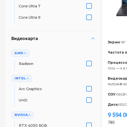
Core Ultra 7
Core Ultra 9
Видеокарта
Экран:
16"
Частота 
AMD
Процессо
Radeon
GHz — 4.6 
INTEL
Видеокар
NVIDIA® 
Arc Graphics
ОЗУ:
16GB
UHD
Диск:
512G
9 594 
NVIDIA
780
RTX 4050 6GB