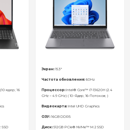
Экран:
15.3"
Частота обновления:
60Hz
(10 ядер; 16
Процессор:
Intel® Core™ i7-13620H (2.4
GHz – 4.9 GHz) ( 10-Ядeр; 16-Потоков; )
ics
Видеокарта:
Intel UHD Graphics
ОЗУ:
16GB DDR5
2 SSD
Диск:
512GB PCIe® NVMe™ M.2 SSD