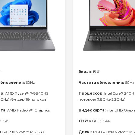
"
Экран:
15.6"
обновления:
60Hz
Частота обновления:
60Hz
р:
AMD Ryzen™ 7-8840HS
Процессор:
Intel Core 7 240H 
.1GHz) (8-ядер 16-потоков)
потоков) (1.8GHz-5.2GHz)
та:
AMD Radeon™ Graphics
Видеокарта:
Intel UHD Graph
DDR5
ОЗУ:
16GB DDR4
B PCIe® NVMe™ M.2 SSD
Диск:
512GB PCIe® NVMe™ M.