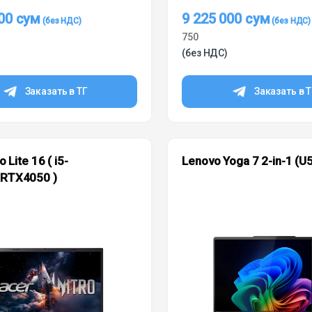
000
сум
9 225 000
сум
750
(без НДС)
Заказать в ТГ
Заказать в 
o Lite 16 ( i5-
Lenovo Yoga 7 2-in-1 (U
RTX4050 )