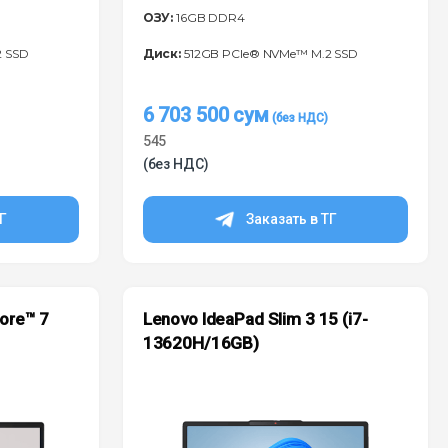
ОЗУ:
16GB DDR4
2 SSD
Диск:
512GB PCIe® NVMe™ M.2 SSD
6 703 500
сум
545
(без НДС)
ТГ
Заказать в ТГ
Core™ 7
Lenovo IdeaPad Slim 3 15 (i7-
13620H/16GB)