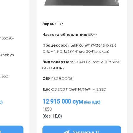
Экран:
15.6"
Частота обновления:
165Hz
 350 (8-
Процессор:
Intel® Core™ i7-13645HX (2.6
GHz – 4.9 GHz ) (14-Ядeр 20-Потоков)
raphics
Видеокарта:
NVIDIA® GeForce RTX™ 5050
8GB GDDR7
2 SSD
ОЗУ:
16GB DDR5
Диск:
512GB PCIe® NVMe™ M.2 SSD
12 915 000
сум
1050
(без НДС)
ТГ
Заказать в ТГ