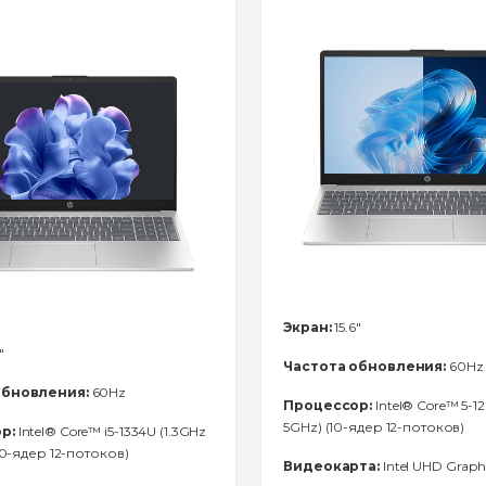
Экран:
15.6"
"
Частота обновления:
60Hz
обновления:
60Hz
Процессор:
Intel® Core™ 5-12
5GHz) (10-ядер 12-потоков)
р:
Intel® Core™ i5-1334U (1.3GHz
(10-ядер 12-потоков)
Видеокарта:
Intel UHD Graph