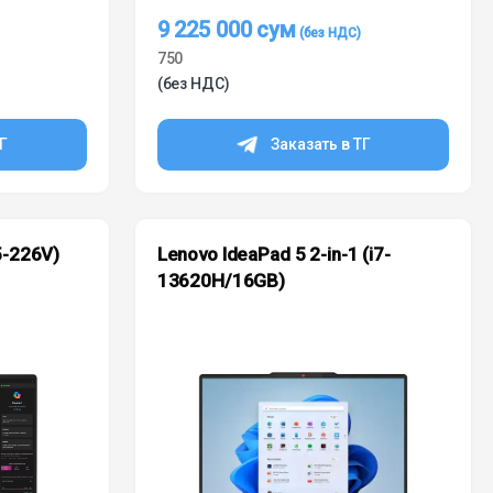
9 225 000
сум
750
(без НДС)
ТГ
Заказать в ТГ
5-226V)
Lenovo IdeaPad 5 2-in-1 (i7-
13620H/16GB)