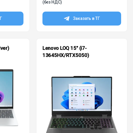
(без НДС)
ТГ
Заказать в ТГ
ver)
Lenovo LOQ 15″ (i7-
13645HX/RTX5050)