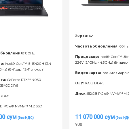
Экран:
14"
Частота обновления:
60Hz
обновления:
180Hz
Процессор:
Intel® Core™ Ultr
226V (2.1GHz - 4.5GHz) (8-ядер
р:
Intel® Core™ i5-13420H (3.4
GHz) (8-Ядeр; 12-Потоков)
Видеокарта:
Intel Arc Graphic
та:
GeForce RTX™ 4050
ОЗУ:
16GB DDR5
6GB/GDDR6
Диск:
512GB PCIe® NVMe™ M.
 DDR5
B PCIe® NVMe™ M.2 SSD
000
сум
11 070 000
сум
900