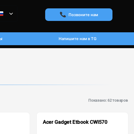
Позвоните нам
ы
Напишите нам в TG
Показано: 62 товаров
Acer Gadget Etbook CWI570