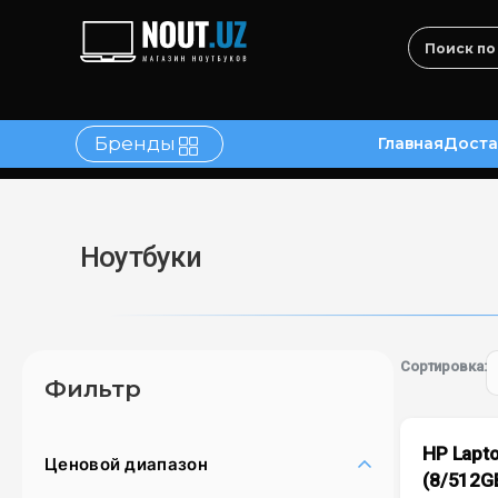
Бренды
Главная
Доста
в
Контакты
Ноутбуки
Сортировка:
Фильтр
HP Lapto
Ценовой диапазон
(8/512G