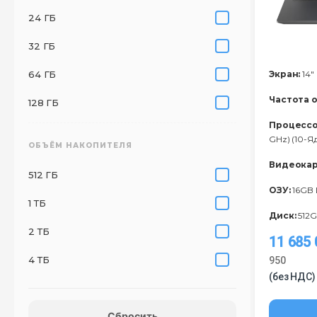
24 ГБ
32 ГБ
64 ГБ
Экран:
14"
Частота 
128 ГБ
Процессо
GHz) (10-Я
ОБЪЁМ НАКОПИТЕЛЯ
Видеокар
512 ГБ
ОЗУ:
16GB
1 ТБ
Диск:
512G
2 ТБ
11 685
4 ТБ
950
(без НДС)
Сбросить