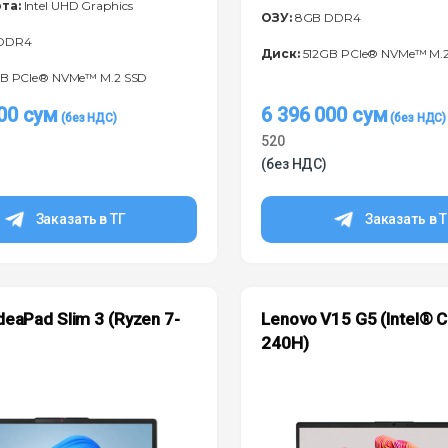
та:
Intel UHD Graphics
ОЗУ:
8GB DDR4
DDR4
Диск:
512GB PCIe® NVMe™ M.
B PCIe® NVMe™ M.2 SSD
000
сум
6 396 000
сум
520
(без НДС)
Заказать в ТГ
Заказать в 
deaPad Slim 3 (Ryzen 7-
Lenovo V15 G5 (Intel® 
)
240H)