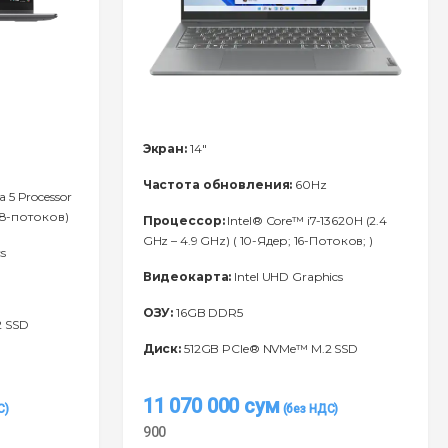
Экран:
14"
Частота обновления:
60Hz
a 5 Processor
 8-потоков)
Процессор:
Intel® Core™ i7-13620H (2.4
GHz – 4.9 GHz) ( 10-Ядeр; 16-Потоков; )
s
Видеокарта:
Intel UHD Graphics
ОЗУ:
16GB DDR5
2 SSD
Диск:
512GB PCIe® NVMe™ M.2 SSD
11 070 000
сум
900