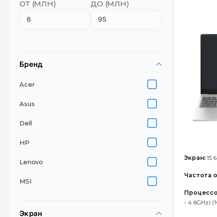
ОТ (МЛН)
ДО (МЛН)
Бренд
Acer
Asus
Dell
HP
Экран:
15.6
Lenovo
Частота 
MSI
Процессо
- 4.6GHz) 
Экран