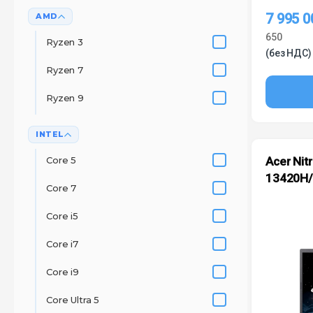
7 995 
AMD
650
Ryzen 3
(без НДС)
Ryzen 7
Ryzen 9
INTEL
Core 5
Acer Nitr
13420H/
Core 7
Core i5
Core i7
Core i9
Core Ultra 5