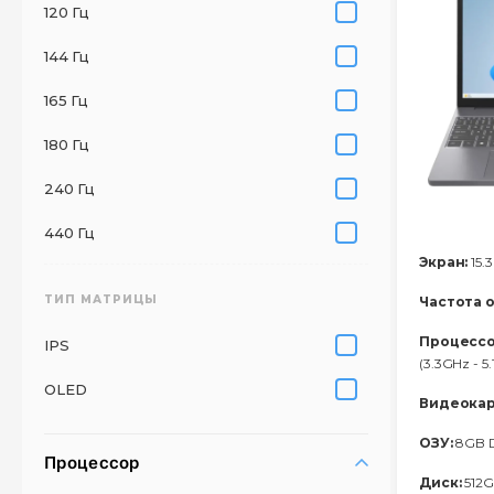
120 Гц
144 Гц
165 Гц
180 Гц
240 Гц
440 Гц
Экран:
15.3
ТИП МАТРИЦЫ
Частота 
Процессо
IPS
(3.3GHz - 5
OLED
Видеокар
ОЗУ:
8GB 
Процессор
Диск:
512G