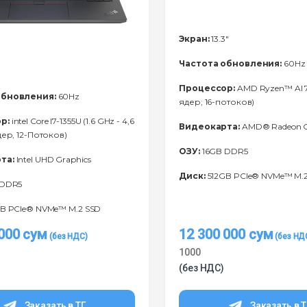
Экран:
13.3"
Частота обновления:
60Hz
Процессор:
AMD Ryzen™ Al 7
обновления:
60Hz
ядер; 16-потоков)
р:
intel Core I7-1355U (1.6 GHz - 4,6
Видеокарта:
AMD® Radeon G
дер, 12-Потоков)
ОЗУ:
16GB DDR5
та:
Intel UHD Graphics
Диск:
512GB PCIe® NVMe™ M.
 DDR5
B PCIe® NVMe™ M.2 SSD
 000
сум
12 300 000
сум
1000
(без НДС)
Заказать в ТГ
Заказать в 