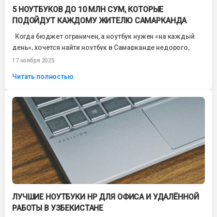
5 НОУТБУКОВ ДО 10 МЛН СУМ, КОТОРЫЕ
ПОДОЙДУТ КАЖДОМУ ЖИТЕЛЮ САМАРКАНДА
Когда бюджет ограничен, а ноутбук нужен «на каждый
день», хочется найти ноутбук в Самарканде недорого,
который не зависает, работает...
17 ноября 2025
Читать полностью
ЛУЧШИЕ НОУТБУКИ HP ДЛЯ ОФИСА И УДАЛЁННОЙ
РАБОТЫ В УЗБЕКИСТАНЕ