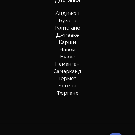
Доставка
Андижан
Бухара
Гулистане
Джизаке
Карши
Навои
Нукус
Наманган
Самарканд
Термез
Ургенч
Фергане