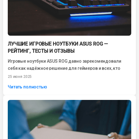
ЛУЧШИЕ ИГРОВЫЕ НОУТБУКИ ASUS ROG —
РЕЙТИНГ, ТЕСТЫ И ОТЗЫВЫ
Игровые ноутбуки ASUS ROG давно зарекомендовали
себя как надёжное решение для геймеров и всех, кто
работает с графикой, видео или...
25 июня 2025
Читать полностью