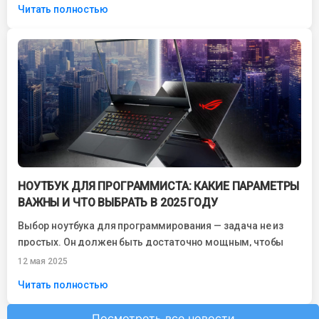
Читать полностью
НОУТБУК ДЛЯ ПРОГРАММИСТА: КАКИЕ ПАРАМЕТРЫ
ВАЖНЫ И ЧТО ВЫБРАТЬ В 2025 ГОДУ
Выбор ноутбука для программирования — задача не из
простых. Он должен быть достаточно мощным, чтобы
справляться с компиляцией кода, работой...
12 мая 2025
Читать полностью
Посмотреть все новости