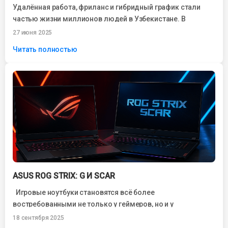
Удалённая работа, фриланс и гибридный график стали
частью жизни миллионов людей в Узбекистане. В
условиях постоянной связи, видеозвонков,
27 июня 2025
документооборота и...
Читать полностью
ASUS ROG STRIX: G И SCAR
Игровые ноутбуки становятся всё более
востребованными не только у геймеров, но и у
специалистов, работающих с тяжёлыми приложениями.
18 сентября 2025
Среди...