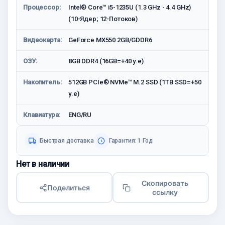
Процессор:
Intel® Core™ i5-1235U (1.3 GHz - 4.4 GHz)
(10-Ядeр; 12-Потоков)
Видеокарта:
GeForce MX550 2GB/GDDR6
ОЗУ:
8GB DDR4 (16GB=+40 у.е)
Накопитель:
512GB PCIe® NVMe™ M.2 SSD (1TB SSD=+50
у.е)
Клавиатура:
ENG/RU
Быстрая доставка
Гарантия: 1 Год
Нет в наличии
Скопировать
Поделиться
ссылку