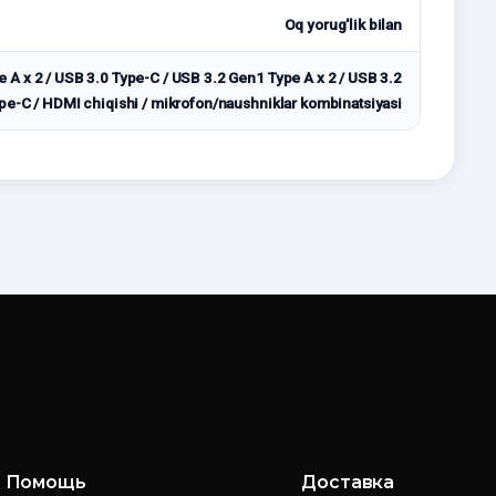
Oq yorug'lik bilan
e A x 2 / USB 3.0 Type-C / USB 3.2 Gen1 Type A x 2 / USB 3.2
pe-C / HDMI chiqishi / mikrofon/naushniklar kombinatsiyasi
Помощь
Доставка