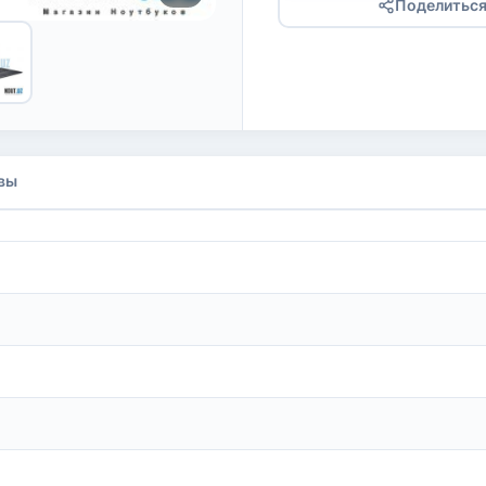
Поделитьс
вы