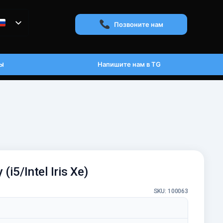
Позвоните нам
ы
Напишите нам в TG
(i5/Intel Iris Xe)
SKU: 100063