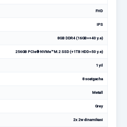
FHD
IPS
8GB DDR4 (16GB=+40 у.е)
256GB PCIe® NVMe™ M.2 SSD (+1TB HDD=50 у.е)
1 yil
8 soatgacha
Metall
Grey
2x 2w dinamikasi