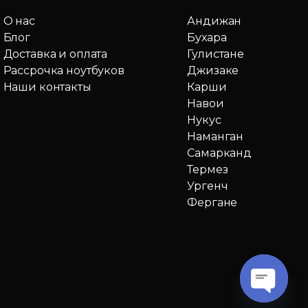
О нас
Андижан
Блог
Бухара
Доставка и оплата
Гулистане
Рассрочка ноутбуков
Джизаке
Наши контакты
Карши
Навои
Нукус
Наманган
Самарканд
Термез
Ургенч
Фергане
O