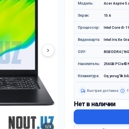
Модель:
Acer Aspire 5
Экран:
15.6
Процессор:
Intel Core i5-1
Видеокарта:
Intel Iris Xe Gr
ОЗУ:
8GB DDR4 (16G
Накопитель:
256GB PCIe® N
Клавиатура:
Oq yorug'lik bil
Быстрая доставка
Г
Нет в наличии
1 / 5