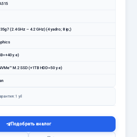
 A515
135g7 (2.4 GHz – 4.2 GHz) (4 yadro; 8 ip;)
aphics
B=+40 у.е)
VMe™ M.2 SSD (+1TB HDD=50 у.е)
an
арантия: 1 yil
Подобрать аналог