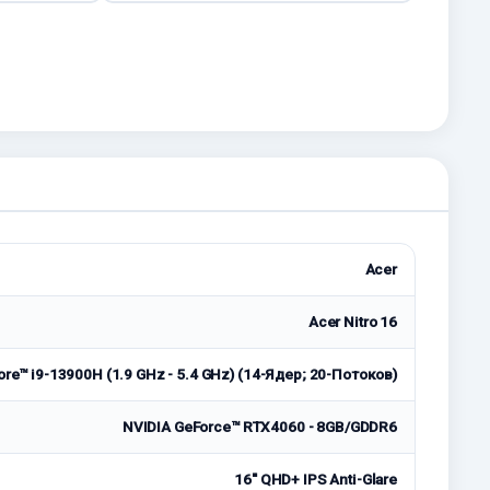
Acer
Acer Nitro 16
ore™ i9-13900H (1.9 GHz - 5.4 GHz) (14-Ядeр; 20-Потоков)
NVIDIA GeForce™ RTX4060 - 8GB/GDDR6
16'' QHD+ IPS Anti-Glare