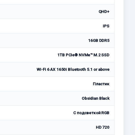
QHD+
IPS
16GB DDR5
1TB PCIe® NVMe™ M.2 SSD
Wi-Fi 6 AX 1650i Bluetooth 5.1 or above
Пластик
Obsidian Black
С подсветкой RGB
HD 720