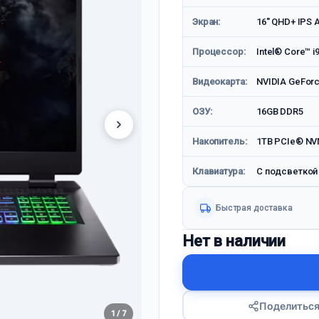
Экран:
16'' QHD+ IPS A
Процессор:
Intel® Core™ i
Видеокарта:
NVIDIA GeFor
ОЗУ:
16GB DDR5
Накопитель:
1TB PCIe® NV
Клавиатура:
С подсветкой
Быстрая доставка
Нет в наличии
Поделитьс
1 / 7