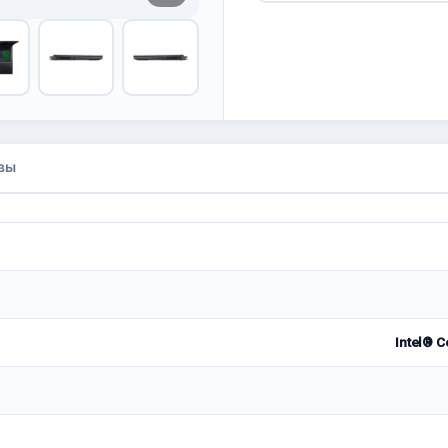
вы
Intel® C