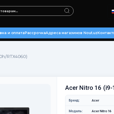
вка и оплата
Рассрочка
Адреса магазинов Nout.uz
Контакт
900h/RTX4060)
Acer Nitro 16 (i
Бренд:
Acer
Модель:
Acer Nitro 16