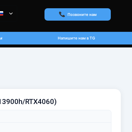
Позвоните нам
ы
Напишите нам в TG
9-13900h/RTX4060)