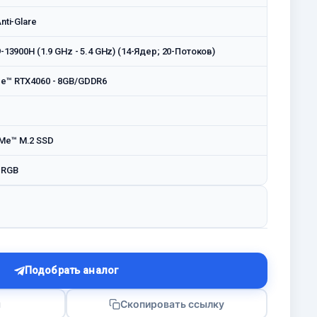
nti-Glare
9-13900H (1.9 GHz - 5.4 GHz) (14-Ядeр; 20-Потоков)
ce™ RTX4060 - 8GB/GDDR6
Me™ M.2 SSD
 RGB
Подобрать аналог
я
Скопировать ссылку