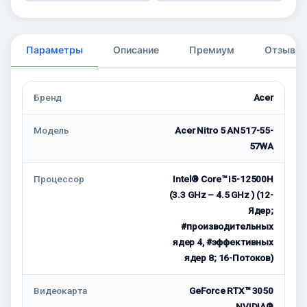
Параметры
Описание
Премиум
Отзывы
Бренд
Acer
Модель
Acer Nitro 5 AN517-55-
57WA
Процессор
Intel® Core™ i5-12500H
(3.3 GHz – 4.5 GHz ) (12-
Ядeр;
#производительных
ядер 4, #эффективных
ядер 8; 16-Потоков)
Видеокарта
GeForce RTX™ 3050
NVIDIA®