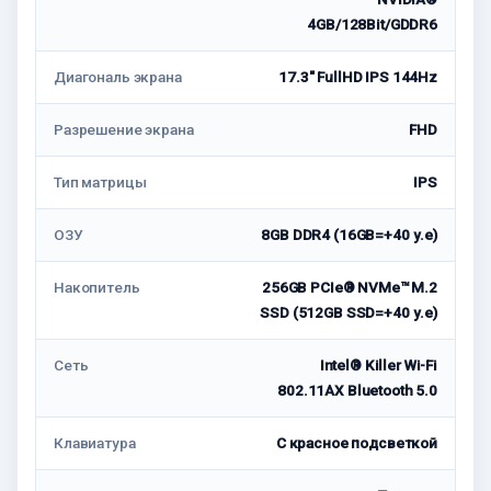
4GB/128Bit/GDDR6
Диагональ экрана
17.3" FullHD IPS 144Hz
Разрешение экрана
FHD
Тип матрицы
IPS
ОЗУ
8GB DDR4 (16GB=+40 у.е)
Накопитель
256GB PCIe® NVMe™ M.2
SSD (512GB SSD=+40 у.е)
Сеть
Intel® Killer Wi-Fi
802.11AX Bluetooth 5.0
Клавиатура
С красное подсветкой