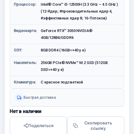
Процессор:
Intel® Core™ i5-12500H (3.3 GHz – 4.5 GHz )
(12-Ядeр; #производительных ядер 4,
#эффективных ядер 8; 16-Потоков)
Видеокарта:
GeForce RTX™ 3050 NVIDIA®
4GB/128Bit/GDDR6
ОЗУ:
8GB DDR4 (16GB=+40 у.е)
Накопитель:
256GB PCIe® NVMe™ M.2 SSD (512GB
SSD=+40 у.е)
Клавиатура:
С красное подсветкой
Быстрая доставка
Нет в наличии
Скопировать
Поделиться
ссылку