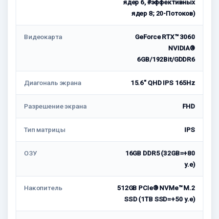
ядер 6, #эффективных
ядер 8; 20-Потоков)
Видеокарта
GeForce RTX™ 3060
NVIDIA®
6GB/192Bit/GDDR6
Диагональ экрана
15.6" QHD IPS 165Hz
Разрешение экрана
FHD
Тип матрицы
IPS
ОЗУ
16GB DDR5 (32GB=+80
у.е)
Накопитель
512GB PCIe® NVMe™ M.2
SSD (1TB SSD=+50 у.е)