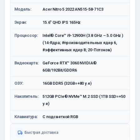
Модель:
Acer Nitro 5 2022 AN515-58-71C3
Экран:
15.6" QHD IPS 165Hz
Процессор:
Intel® Core™ i9-12900H (3.8 GHz – 5.0 GHz )
(14-Ядра; #производительных ядер 6,
#эффективных ядер 8; 20-Потоков)
Видеокарта:
GeForce RTX™ 3060 NVIDIA®
6GB/192Bit/GDDR6
ОЗУ:
16GB DDR5 (32GB=+80 у.е)
Накопитель:
512GB PCIe® NVMe™ M.2 SSD (1TB SSD=+50
у.е)
Клавиатура:
С подсветкой RGB
Быстрая доставка