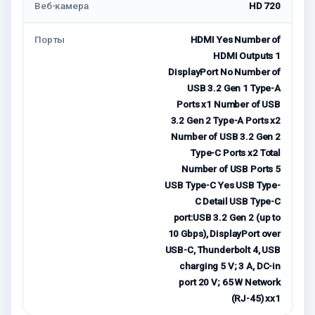
Веб-камера
HD 720
Порты
HDMI Yes Number of
HDMI Outputs 1
DisplayPort No Number of
USB 3.2 Gen 1 Type-A
Ports x1 Number of USB
3.2 Gen 2 Type-A Ports x2
Number of USB 3.2 Gen 2
Type-C Ports x2 Total
Number of USB Ports 5
USB Type-C Yes USB Type-
C Detail USB Type-C
port:USB 3.2 Gen 2 (up to
10 Gbps), DisplayPort over
USB-C, Thunderbolt 4, USB
charging 5 V; 3 A, DC-in
port 20 V; 65 W Network
(RJ-45) xx1