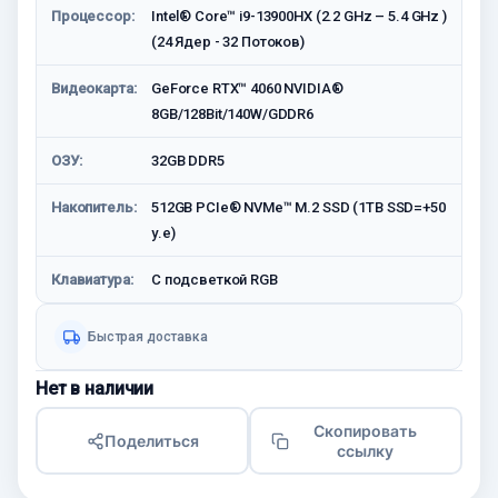
Процессор:
Intel® Core™ i9-13900HX (2.2 GHz – 5.4 GHz )
(24 Ядер - 32 Потоков)
Видеокарта:
GeForce RTX™ 4060 NVIDIA®
8GB/128Bit/140W/GDDR6
ОЗУ:
32GB DDR5
Накопитель:
512GB PCIe® NVMe™ M.2 SSD (1TB SSD=+50
у.е)
Клавиатура:
С подсветкой RGB
Быстрая доставка
Нет в наличии
Скопировать
Поделиться
ссылку