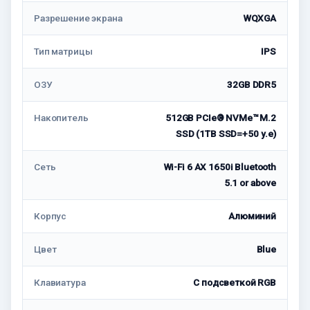
Разрешение экрана
WQXGA
Тип матрицы
IPS
ОЗУ
32GB DDR5
Накопитель
512GB PCIe® NVMe™ M.2
SSD (1TB SSD=+50 у.е)
Сеть
Wi-Fi 6 AX 1650i Bluetooth
5.1 or above
Корпус
Алюминий
Цвет
Blue
Клавиатура
С подсветкой RGB