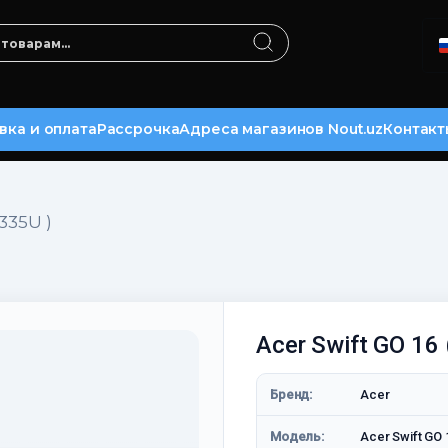
вка и оплата
Рассрочка
Адреса магазинов Nout.uz
Контакт
1335U )
Acer Swift GO 16 
Бренд:
Acer
Модель:
Acer Swift GO