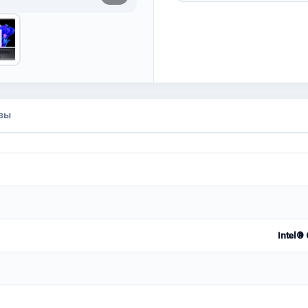
вы
Intel®