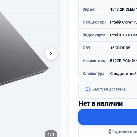
Экран:
16" 3.2K OLED
Процессор:
Intel® Core™ i
Видеокарта:
Intel Iris Xe Gr
ОЗУ:
16GB DDR5
Накопитель:
512GB PCIe® 
Клавиатура:
С подсветкой
Быстрая доставка
Нет в наличии
Поделитьс
1 / 5