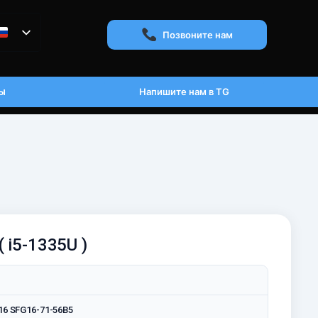
Позвоните нам
ы
Напишите нам в TG
( i5-1335U )
 16 SFG16-71-56B5