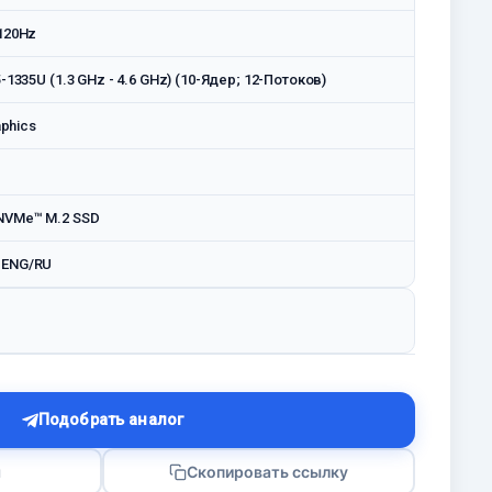
 120Hz
5-1335U (1.3 GHz - 4.6 GHz) (10-Ядeр; 12-Потоков)
aphics
NVMe™ M.2 SSD
 ENG/RU
Подобрать аналог
я
Скопировать ссылку