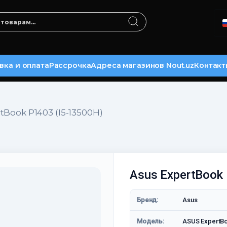
вка и оплата
Рассрочка
Адреса магазинов Nout.uz
Контакт
tBook P1403 (I5-13500H)
Asus ExpertBook
Бренд:
Asus
Модель:
ASUS ExpertB