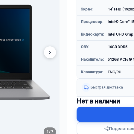
Экран:
14" FHD (1920x
Процессор:
Intel® Core™ i
Видеокарта:
Intel UHD Grap
ОЗУ:
16GB DDR5
Накопитель:
512GB PCIe® 
Клавиатура:
ENG/RU
Быстрая доставка
Нет в наличии
Поделитьс
1 / 7