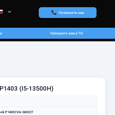
Позвоните нам
ы
Напишите нам в TG
 P1403 (I5-13500H)
ook P1403CVA-S60227