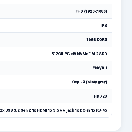
FHD (1920x1080)
IPS
16GB DDR5
512GB PCIe® NVMe™ M.2 SSD
ENG/RU
Серый (Misty grey)
HD 720
2x USB 3.2 Gen 2 1x HDMI 1x 3.5 мм jack 1x DC-in 1x RJ-45