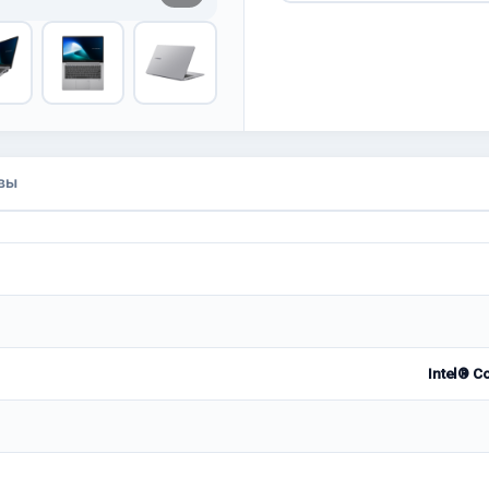
вы
Intel® C