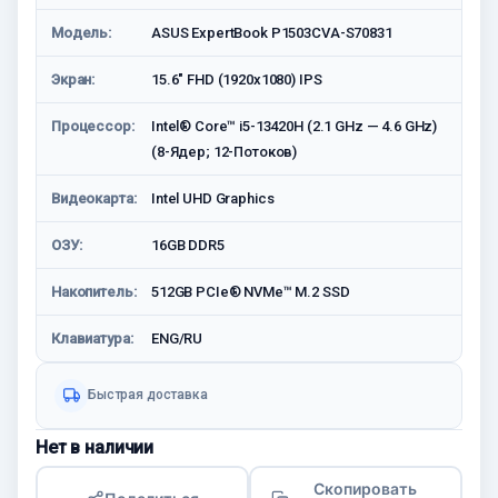
Модель:
ASUS ExpertBook P1503CVA-S70831
Экран:
15.6" FHD (1920x1080) IPS
Процессор:
Intel® Core™ i5-13420H (2.1 GHz — 4.6 GHz)
(8-Ядeр; 12-Потоков)
Видеокарта:
Intel UHD Graphics
ОЗУ:
16GB DDR5
Накопитель:
512GB PCIe® NVMe™ M.2 SSD
Клавиатура:
ENG/RU
Быстрая доставка
Нет в наличии
Скопировать