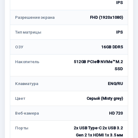
IPS
Разрешение экрана
FHD (1920x1080)
Тип матрицы
IPS
ОЗУ
16GB DDR5
Накопитель
512GB PCIe® NVMe™ M.2
SSD
Клавиатура
ENG/RU
Цвет
Серый (Misty grey)
Веб-камера
HD 720
Порты
2x USB Type-С 2x USB 3.2
Gen 2 1x HDMI 1x 3.5 мм