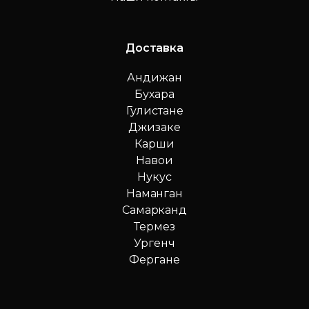
Доставка
Андижан
Бухара
Гулистане
Джизаке
Карши
Навои
Нукус
Наманган
Самарканд
Термез
Ургенч
Фергане