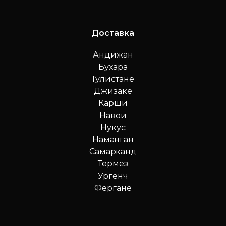
Доставка
Андижан
Бухара
Гулистане
Джизаке
Карши
Навои
Нукус
Наманган
Самарканд
Термез
Ургенч
Фергане