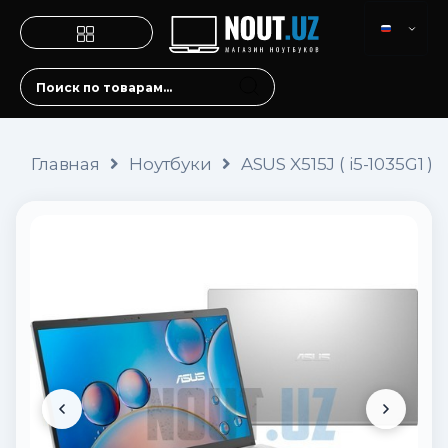
Главная
Ноутбуки
ASUS X515J ( i5-1035G1 )