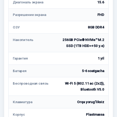
Диагональ экрана
15.6
Разрешение экрана
FHD
ОЗУ
8GB DDR4
Накопитель
256GB PCIe® NVMe™ M.2
SSD (1TB HDD=+50 у.е)
Гарантия
1 yil
Батарея
5-6 soatgacha
Беспроводная связь
Wi-Fi 5 (802.11 ac (2x2)),
Bluetooth V5.0
Клавиатура
Orqa yorug'liksiz
Корпус
Plastmassa