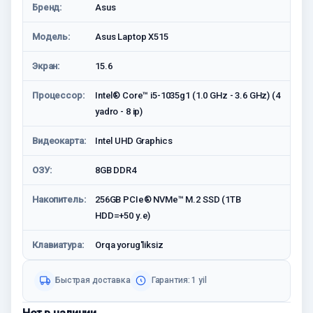
Бренд:
Asus
Модель:
Asus Laptop X515
Экран:
15.6
Процессор:
Intel® Core™ i5-1035g1 (1.0 GHz - 3.6 GHz) (4
yadro - 8 ip)
Видеокарта:
Intel UHD Graphics
ОЗУ:
8GB DDR4
Накопитель:
256GB PCIe® NVMe™ M.2 SSD (1TB
HDD=+50 у.е)
Клавиатура:
Orqa yorug'liksiz
Быстрая доставка
Гарантия: 1 yil