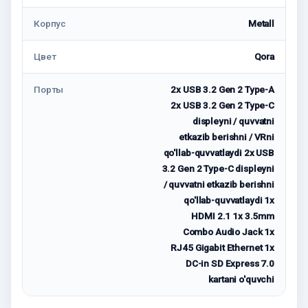
Корпус
Metall
Цвет
Qora
Порты
2x USB 3.2 Gen 2 Type-A
2x USB 3.2 Gen 2 Type-C
displeyni / quvvatni
etkazib berishni / VRni
qo'llab-quvvatlaydi 2x USB
3.2 Gen 2 Type-C displeyni
/ quvvatni etkazib berishni
qo'llab-quvvatlaydi 1x
HDMI 2.1 1x 3.5mm
Combo Audio Jack 1x
RJ45 Gigabit Ethernet 1x
DC-in SD Express 7.0
kartani o'quvchi