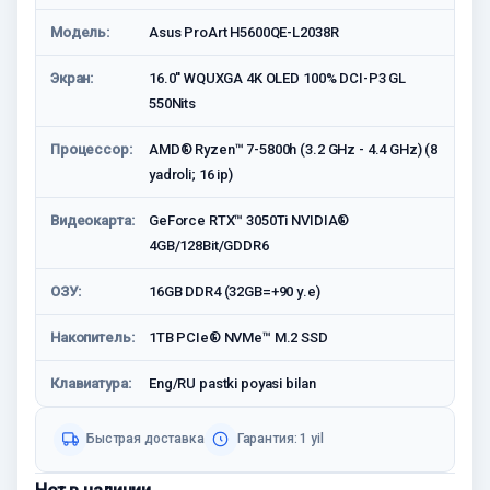
Модель:
Asus ProArt H5600QE-L2038R
Экран:
16.0'' WQUXGA 4K OLED 100% DCI-P3 GL
550Nits
Процессор:
AMD® Ryzen™ 7-5800h (3.2 GHz - 4.4 GHz) (8
yadroli; 16 ip)
Видеокарта:
GeForce RTX™ 3050Ti NVIDIA®
4GB/128Bit/GDDR6
ОЗУ:
16GB DDR4 (32GB=+90 у.е)
Накопитель:
1TB PCIe® NVMe™ M.2 SSD
Клавиатура:
Eng/RU pastki poyasi bilan
Быстрая доставка
Гарантия: 1 yil