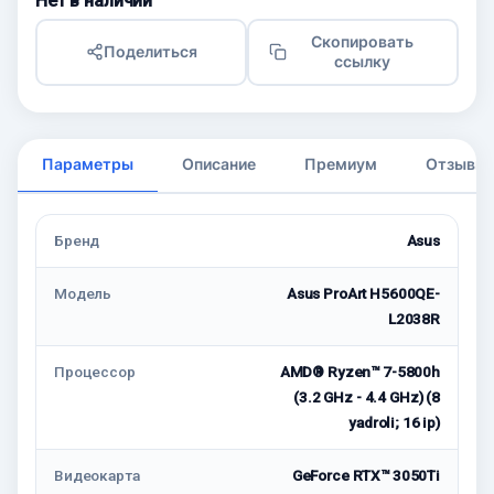
Нет в наличии
Скопировать
Поделиться
ссылку
Параметры
Описание
Премиум
Отзывы
Бренд
Asus
Модель
Asus ProArt H5600QE-
L2038R
Процессор
AMD® Ryzen™ 7-5800h
(3.2 GHz - 4.4 GHz) (8
yadroli; 16 ip)
Видеокарта
GeForce RTX™ 3050Ti