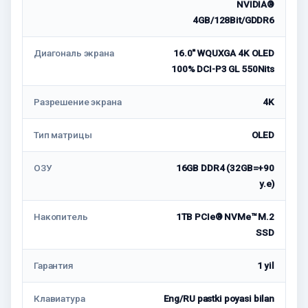
NVIDIA®
4GB/128Bit/GDDR6
Диагональ экрана
16.0'' WQUXGA 4K OLED
100% DCI-P3 GL 550Nits
Разрешение экрана
4K
Тип матрицы
OLED
ОЗУ
16GB DDR4 (32GB=+90
у.е)
Накопитель
1TB PCIe® NVMe™ M.2
SSD
Гарантия
1 yil
Клавиатура
Eng/RU pastki poyasi bilan