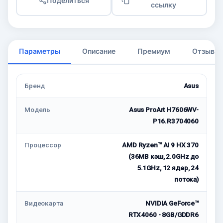
Поделиться
ссылку
Параметры
Описание
Премиум
Отзывы
Бренд
Asus
Модель
Asus ProArt H7606WV-
P16.R3704060
Процессор
AMD Ryzen™ AI 9 HX 370
(36MB кэш, 2.0GHz до
5.1GHz, 12 ядер, 24
потока)
Видеокарта
NVIDIA GeForce™
RTX4060 - 8GB/GDDR6