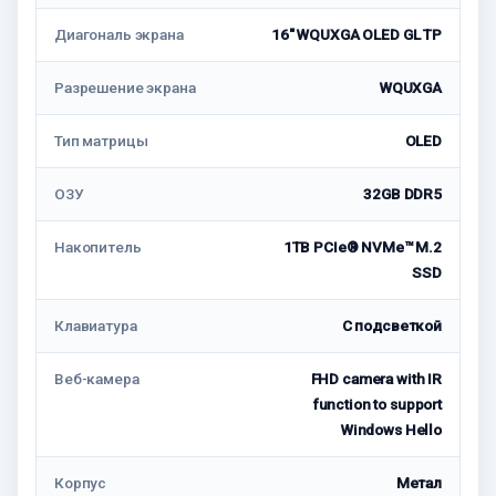
Диагональ экрана
16" WQUXGA OLED GL TP
Разрешение экрана
WQUXGA
Тип матрицы
OLED
ОЗУ
32GB DDR5
Накопитель
1TB PCIe® NVMe™ M.2
SSD
Клавиатура
C подсветкой
Веб-камера
FHD camera with IR
function to support
Windows Hello
Корпус
Метал