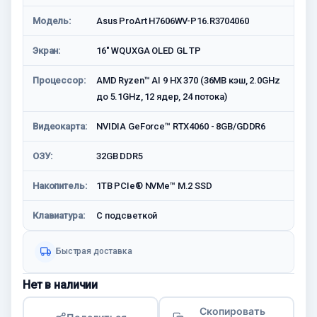
Модель:
Asus ProArt H7606WV-P16.R3704060
Экран:
16" WQUXGA OLED GL TP
Процессор:
AMD Ryzen™ AI 9 HX 370 (36MB кэш, 2.0GHz
до 5.1GHz, 12 ядер, 24 потока)
Видеокарта:
NVIDIA GeForce™ RTX4060 - 8GB/GDDR6
ОЗУ:
32GB DDR5
Накопитель:
1TB PCIe® NVMe™ M.2 SSD
Клавиатура:
C подсветкой
Быстрая доставка
Нет в наличии
Скопировать