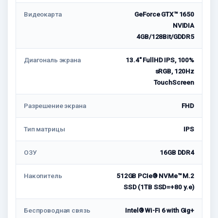
Видеокарта
GeForce GTX™ 1650
NVIDIA
4GB/128Bit/GDDR5
Диагональ экрана
13.4" FullHD IPS, 100%
sRGB, 120Hz
TouchScreen
Разрешение экрана
FHD
Тип матрицы
IPS
ОЗУ
16GB DDR4
Накопитель
512GB PCIe® NVMe™ M.2
SSD (1TB SSD=+80 у.е)
Беспроводная связь
Intel® Wi-Fi 6 with Gig+