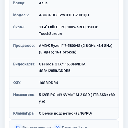
Бренд:
Asus
Модель:
ASUS ROG Flow X13 GV301QH
Экран:
13.4" FullHD IPS, 100% sRGB, 120Hz
TouchScreen
Процессор:
AMD® Ryzen™ 7-5800HS (2.8 GHz -4.4 GHz)
(8-Ядер; 16-Потоков)
Видеокарта:
GeForce GTX™ 1650 NVIDIA
4GB/128Bit/GDDR5
ОЗУ:
16GB DDR4
Накопитель:
512GB PCIe® NVMe™ M.2 SSD (1TB SSD=+80
у.е)
Клавиатура:
С Белой подсветкой (ENG/RU)
Быстрая доставка
Гарантия: 1 год