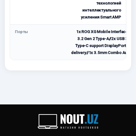
технологией
интеллектуального
усиления Smart AMP
Порты
1x ROG XG Mobile Interface, 1x
3.2 Gen 2 Type-A//2x USB 3.2 G
Type-C support DisplayPort™ / p
delivery//1x 3.5mm Combo Audio 