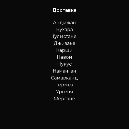
Доставка
Андижан
Бухара
Гулистане
Джизаке
Карши
Навои
Нукус
Наманган
Самарканд
Термез
Ургенч
Фергане