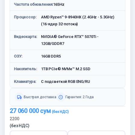
Частота обновления:
165Hz
Процессор:
AMD Ryzen™ 9-8940HX (2.4GHz - 5.3GHz)
(16-ядер 32-потока)
Видеокарта:
NVIDIA® GeForce RTX™ 5070Ti -
12GB/GDDR7
ОЗУ:
16GB DDR5
Накопитель:
1TB PCIe® NVMe™ M.2 SSD
Клавиатура:
С подсветкой RGB ENG/RU
Быстрая доставка
Гарантия: 2 Года
27 060 000
сум
2200
(без НДС)