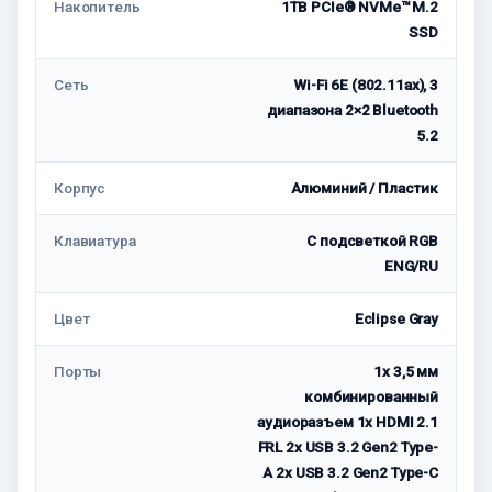
Накопитель
1TB PCIe® NVMe™ M.2
SSD
Сеть
Wi-Fi 6E (802.11ax), 3
диапазона 2×2 Bluetooth
5.2
Корпус
Алюминий / Пластик
Клавиатура
С подсветкой RGB
ENG/RU
Цвет
Eclipse Gray
Порты
1x 3,5 мм
комбинированный
аудиоразъем 1x HDMI 2.1
FRL 2x USB 3.2 Gen2 Type-
A 2x USB 3.2 Gen2 Type-C