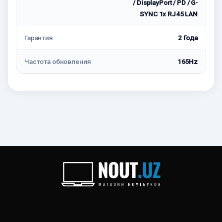
/ DisplayPort / PD / G-
SYNC 1x RJ45 LAN
Гарантия
2 Года
Частота обновления
165Hz