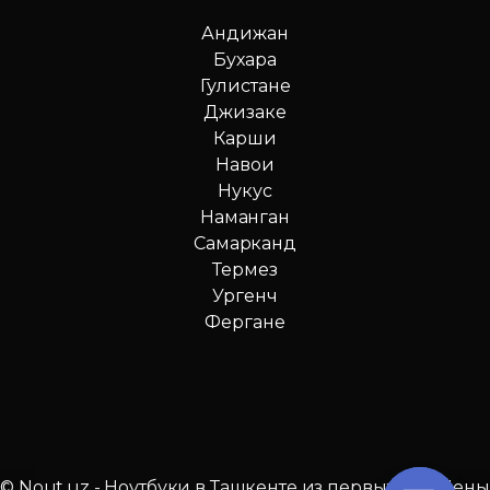
Андижан
Бухара
Гулистане
Джизаке
Карши
Навои
Нукус
Наманган
Самарканд
Термез
Ургенч
Фергане
© Nout.uz - Ноутбуки в Ташкенте из первых рук. Цены