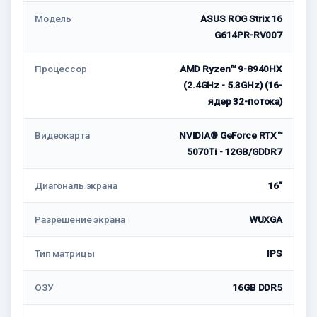
Модель
ASUS ROG Strix 16
G614PR-RV007
Процессор
AMD Ryzen™ 9-8940HX
(2.4GHz - 5.3GHz) (16-
ядер 32-потока)
Видеокарта
NVIDIA® GeForce RTX™
5070Ti - 12GB/GDDR7
Диагональ экрана
16"
Разрешение экрана
WUXGA
Тип матрицы
IPS
ОЗУ
16GB DDR5