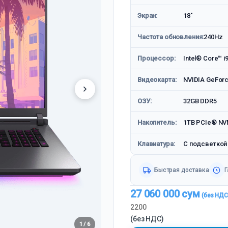
Экран:
18"
Частота обновления:
240Hz
Процессор:
Intel® Core™ 
Видеокарта:
NVIDIA GeFor
ОЗУ:
32GB DDR5
Накопитель:
1TB PCIe® NV
Клавиатура:
С подсветкой
Быстрая доставка
Г
27 060 000
сум
2200
(без НДС)
1 / 6