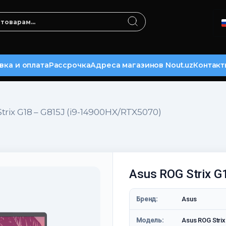
вка и оплата
Рассрочка
Адреса магазинов Nout.uz
Контакт
trix G18 – G815J (i9-14900HX/RTX5070)
Asus ROG Strix G
Бренд:
Asus
Модель:
Asus ROG Stri