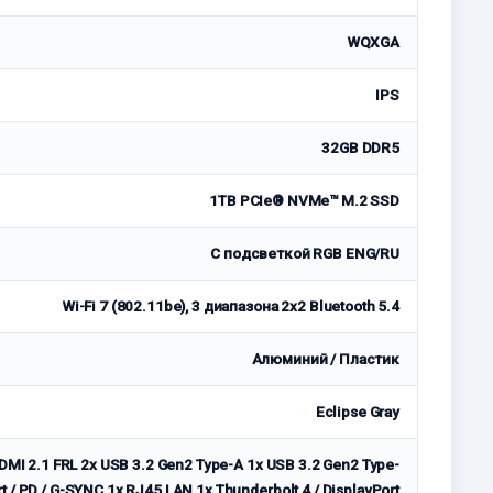
WQXGA
IPS
32GB DDR5
1TB PCIe® NVMe™ M.2 SSD
С подсветкой RGB ENG/RU
Wi-Fi 7 (802.11be), 3 диапазона 2x2 Bluetooth 5.4
Алюминий / Пластик
Eclipse Gray
I 2.1 FRL 2x USB 3.2 Gen2 Type-A 1x USB 3.2 Gen2 Type-
rt / PD / G-SYNC 1x RJ45 LAN 1x Thunderbolt 4 / DisplayPort