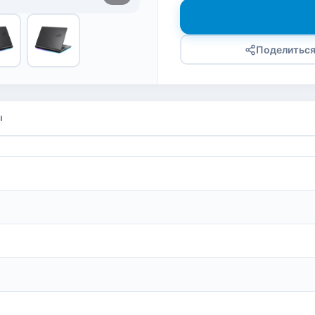
Поделитьс
ы