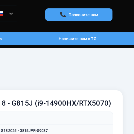
Позвоните нам
ы
Напишите нам в TG
18 - G815J (i9-14900HX/RTX5070)
x G18 2025 - G815JPR-S9037