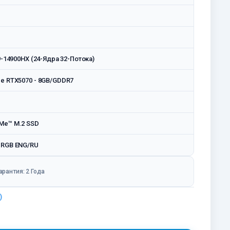
i9-14900HX (24-Ядра 32-Потока)
ce RTX5070 - 8GB/GDDR7
Me™ M.2 SSD
 RGB ENG/RU
арантия: 2 Года