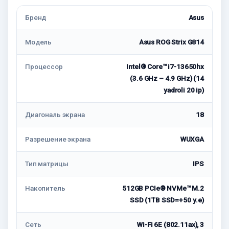
Бренд
Asus
Модель
Asus ROG Strix G814
Процессор
Intel® Core™ i7-13650hx
(3.6 GHz – 4.9 GHz) (14
yadroli 20 ip)
Диагональ экрана
18
Разрешение экрана
WUXGA
Тип матрицы
IPS
Накопитель
512GB PCIe® NVMe™ M.2
SSD (1TB SSD=+50 у.е)
Сеть
Wi-Fi 6E (802.11ax), 3