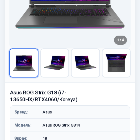
1 / 4
Asus ROG Strix G18 (i7-
13650HX/RTX4060/Koreya)
Бренд:
Asus
Модель:
Asus ROG Strix G814
Экран:
18