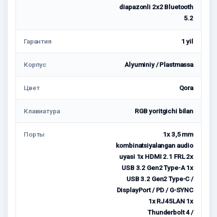
diapazonli 2x2 Bluetooth
5.2
Гарантия
1 yil
Корпус
Alyuminiy / Plastmassa
Цвет
Qora
Клавиатура
RGB yoritgichi bilan
Порты
1x 3,5 mm
kombinatsiyalangan audio
uyasi 1x HDMI 2.1 FRL 2x
USB 3.2 Gen2 Type-A 1x
USB 3.2 Gen2 Type-C /
DisplayPort / PD / G-SYNC
1x RJ45LAN 1x
Thunderbolt 4 /