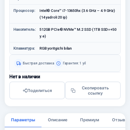
Процессор:
Intel® Core™ i7-13650hx (3.6 GHz – 4.9 GHz)
(14 yadroli 20 ip)
Накопитель:
512GB PCIe® NVMe™ M.2 SSD (1TB SSD=+50
у.е)
Клавиатура:
RGB yoritgichi bilan
Быстрая доставка
Гарантия: 1 yil
Нет в наличии
Скопировать
Поделиться
ссылку
Параметры
Описание
Премиум
Отзывы