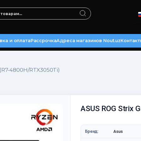
вка и оплата
Рассрочка
Адреса магазинов Nout.uz
Контакт
 (R7-4800H/RTX3050Ti)
ASUS ROG Strix 
Бренд:
Asus