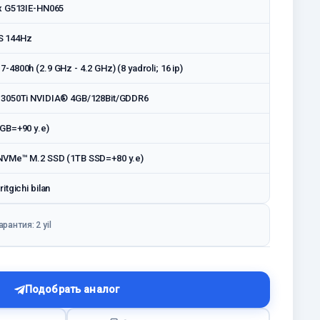
x G513IE-HN065
PS 144Hz
4800h (2.9 GHz - 4.2 GHz) (8 yadroli; 16 ip)
3050Ti NVIDIA® 4GB/128Bit/GDDR6
GB=+90 у.е)
VMe™ M.2 SSD (1TB SSD=+80 у.е)
tgichi bilan
арантия: 2 yil
Подобрать аналог