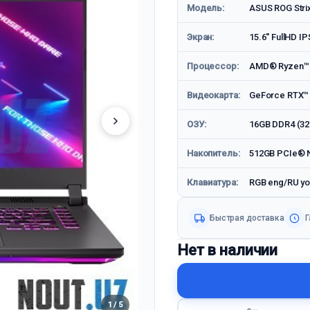
Модель:
ASUS ROG Stri
Экран:
15.6'' FullHD I
Процессор:
AMD® Ryzen™ 7-
Видеокарта:
GeForce RTX™ 
ОЗУ:
16GB DDR4 (32
Накопитель:
512GB PCIe® N
Клавиатура:
RGB eng/RU yori
Быстрая доставка
Г
Нет в наличии
1 / 5