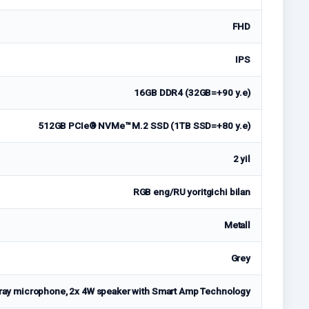
FHD
IPS
16GB DDR4 (32GB=+90 у.е)
512GB PCIe® NVMe™ M.2 SSD (1TB SSD=+80 у.е)
2 yil
RGB eng/RU yoritgichi bilan
Metall
Grey
array microphone, 2x 4W speaker with Smart Amp Technology