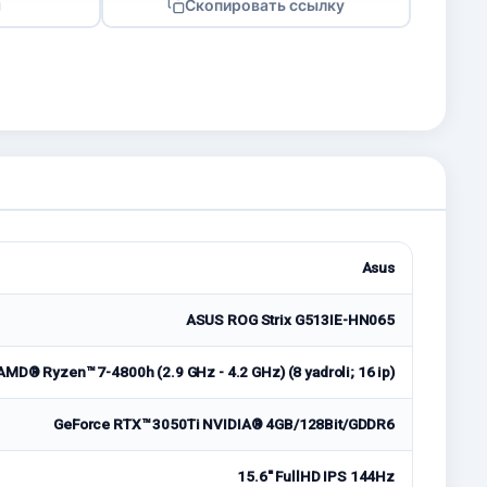
я
Скопировать ссылку
Asus
ASUS ROG Strix G513IE-HN065
AMD® Ryzen™ 7-4800h (2.9 GHz - 4.2 GHz) (8 yadroli; 16 ip)
GeForce RTX™ 3050Ti NVIDIA® 4GB/128Bit/GDDR6
15.6'' FullHD IPS 144Hz