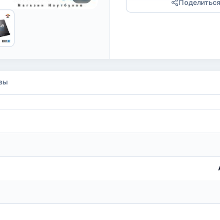
Поделитьс
вы