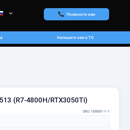
Позвоните нам
ы
Напишите нам в TG
G513 (R7-4800H/RTX3050Ti)
SKU: 100001-1-1