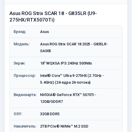
Asus ROG Strix SCAR 18 - G835LR (U9-
275HX/RTX5070Ti)
Бренд:
Asus
Модель:
Asus ROG Strix SCAR 18 2025 - G835LR-
SA005
Экран:
18" WQXGA IPS 240Hz 500Nits
Процессор:
Intel® Core™ Ultra 9-275HX (2.7GHz -
5.4GHz) (24-ядра 24-потока)
Видеокарта:
NVIDIA® GeForce RTX™ 5070Ti -
12GB/GDDR7
ОЗУ:
32GB DDR5
Накопитель:
2TB PCIe® NVMe™ M.2 SSD