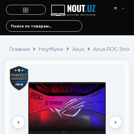
Главная
Ноутбуки
Asus
Asus ROG Strix 