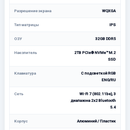
Разрешение экрана
WQXGA
Тип матрицы
IPS
ОЗУ
32GB DDR5
Накопитель
2TB PCIe® NVMe™ M.2
SSD
Клавиатура
С подсветкой RGB
ENG/RU
Сеть
Wi-Fi 7 (802.11be), 3
диапазона 2x2 Bluetooth
5.4
Корпус
Алюминий / Пластик