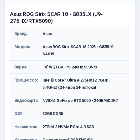
Asus ROG Strix SCAR 18 - G835LX (U9-
275HX/RTX5090)
Бренд:
Asus
Модель:
Asus ROG Strix SCAR 18 2025 - G835LX-
SA015
Экран:
18" WQXGA IPS 240Hz 500Nits
Процессор:
Intel® Core™ Ultra 9-275HX (2.7GHz -
5.4GHz) (24-ядра 24-потока)
Видеокарта:
NVIDIA GeForce RTX 5090 - 24GB/GDDR7
ОЗУ:
32GB DDR5
Накопитель:
2TB M.2 NVMe PCIe 4.0 SSD
Клавиатура:
С подсветкой RGB ENG/RU