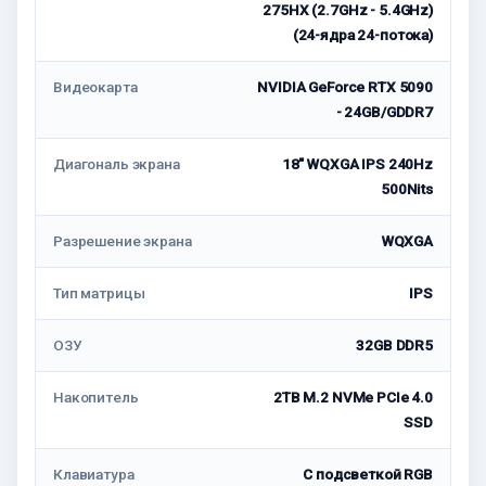
275HX (2.7GHz - 5.4GHz)
(24-ядра 24-потока)
Видеокарта
NVIDIA GeForce RTX 5090
- 24GB/GDDR7
Диагональ экрана
18" WQXGA IPS 240Hz
500Nits
Разрешение экрана
WQXGA
Тип матрицы
IPS
ОЗУ
32GB DDR5
Накопитель
2TB M.2 NVMe PCIe 4.0
SSD
Клавиатура
С подсветкой RGB