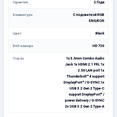
Гарантия
2 Года
Клавиатура
С подсветкой RGB
ENG/KOR
Цвет
Black
Веб-камера
HD 720
Порты
1x 3.5mm Combo Audio
Jack 1x HDMI 2.1 FRL 1x
2.5G LAN port 1x
Thunderbolt™ 4 support
DisplayPort™ / G-SYNC 1x
USB 3.2 Gen 2 Type-C
support DisplayPort™ /
power delivery / G-SYNC
2x USB 3.2 Gen 2 Type-A