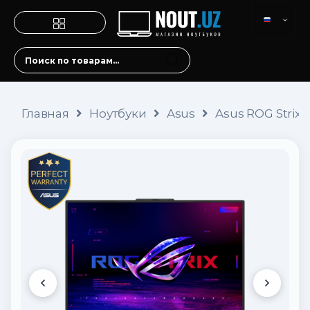
Главная
Ноутбуки
Asus
Asus ROG Strix 