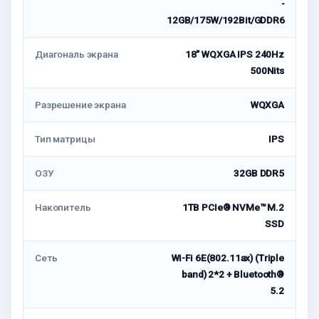
-
12GB/175W/192Bit/GDDR6
Диагональ экрана
18" WQXGA IPS 240Hz
500Nits
Разрешение экрана
WQXGA
Тип матрицы
IPS
ОЗУ
32GB DDR5
Накопитель
1TB PCIe® NVMe™ M.2
SSD
Сеть
Wi-Fi 6E(802.11ax) (Triple
band) 2*2 + Bluetooth®
5.2