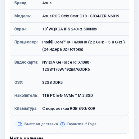
Бренд:
Asus
Модель:
Asus ROG Strix Scar G18 - G834JZR-N6019
Экран:
18" WQXGA IPS 240Hz 500Nits
Процессор:
Intel® Core™ i9-14900HX (2.2 GHz – 5.8 GHz )
(24-Ядeра 32-Потока)
Видеокарта:
NVIDIA GeForce RTX4080 -
12GB/175W/192Bit/GDDR6
ОЗУ:
32GB DDR5
Накопитель:
1TB PCIe® NVMe™ M.2 SSD
Клавиатура:
С подсветкой RGB ENG/KOR
Быстрая доставка
Гарантия: 2 Года
Нет в наличии