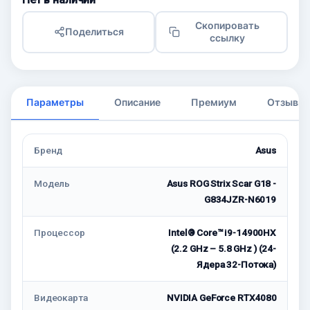
Скопировать
Поделиться
ссылку
Параметры
Описание
Премиум
Отзывы
Бренд
Asus
Модель
Asus ROG Strix Scar G18 -
G834JZR-N6019
Процессор
Intel® Core™ i9-14900HX
(2.2 GHz – 5.8 GHz ) (24-
Ядeра 32-Потока)
Видеокарта
NVIDIA GeForce RTX4080