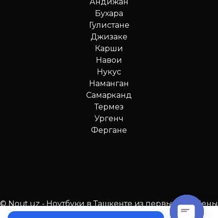
Андижан
Бухара
Гулистане
Джизаке
Карши
Навои
Нукус
Наманган
Самарканд
Термез
Ургенч
Фергане
© Nout.uz - Ноутбуки в Ташкенте из первых рук. Цены
№1 в Узбекистане!