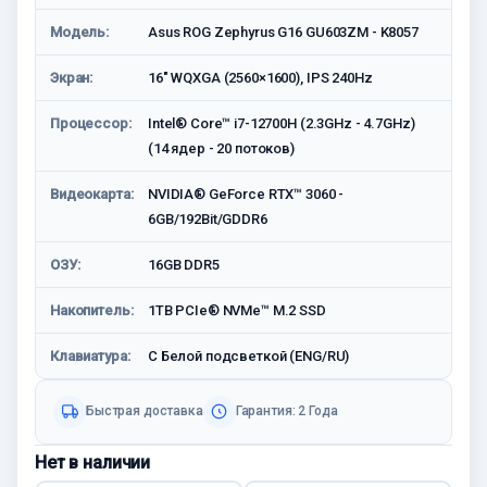
Модель:
Asus ROG Zephyrus G16 GU603ZM - K8057
Экран:
16" WQXGA (2560×1600), IPS 240Hz
Процессор:
Intel® Core™ i7-12700H (2.3GHz - 4.7GHz)
(14 ядер - 20 потоков)
Видеокарта:
NVIDIA® GeForce RTX™ 3060 -
6GB/192Bit/GDDR6
ОЗУ:
16GB DDR5
Накопитель:
1TB PCIe® NVMe™ M.2 SSD
Клавиатура:
С Белой подсветкой (ENG/RU)
Быстрая доставка
Гарантия: 2 Года
Нет в наличии