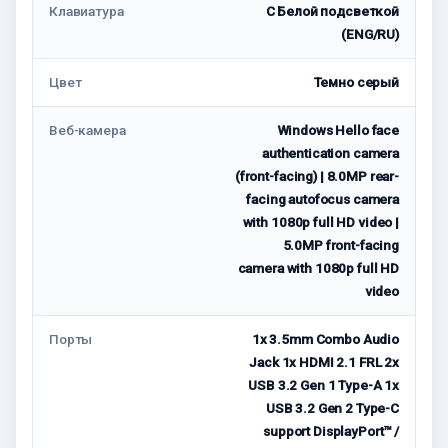
Клавиатура
С Белой подсветкой
(ENG/RU)
Цвет
Темно серый
Веб-камера
Windows Hello face
authentication camera
(front-facing) | 8.0MP rear-
facing autofocus camera
with 1080p full HD video |
5.0MP front-facing
camera with 1080p full HD
video
Порты
1x 3.5mm Combo Audio
Jack 1x HDMI 2.1 FRL 2x
USB 3.2 Gen 1 Type-A 1x
USB 3.2 Gen 2 Type-C
support DisplayPort™ /