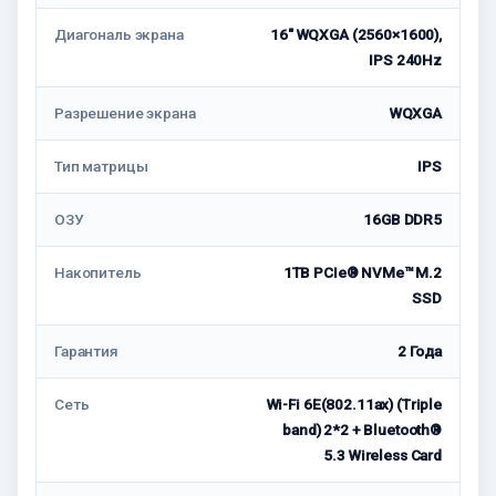
Диагональ экрана
16" WQXGA (2560×1600),
IPS 240Hz
Разрешение экрана
WQXGA
Тип матрицы
IPS
ОЗУ
16GB DDR5
Накопитель
1TB PCIe® NVMe™ M.2
SSD
Гарантия
2 Года
Сеть
Wi-Fi 6E(802.11ax) (Triple
band) 2*2 + Bluetooth®
5.3 Wireless Card