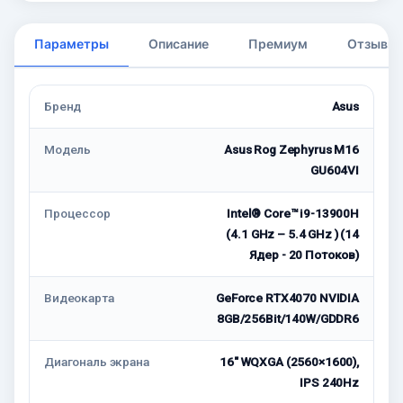
Параметры
Описание
Премиум
Отзывы
Бренд
Asus
Модель
Asus Rog Zephyrus M16
GU604VI
Процессор
Intel® Core™ i9-13900H
(4.1 GHz – 5.4 GHz ) (14
Ядер - 20 Потоков)
Видеокарта
GeForce RTX4070 NVIDIA
8GB/256Bit/140W/GDDR6
Диагональ экрана
16" WQXGA (2560×1600),
IPS 240Hz