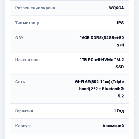
Разрешение экрана
WQXGA
Тип матрицы
IPS
ОЗУ
16GB DDR5 (32GB=+80
у.е)
Накопитель
1TB PCIe® NVMe™ M.2
SSD
Cеть
Wi-Fi 6E(802.11ax) (Triple
band) 2*2 + Bluetooth®
5.2
Гарантия
1 Год
Корпус
Алюминий