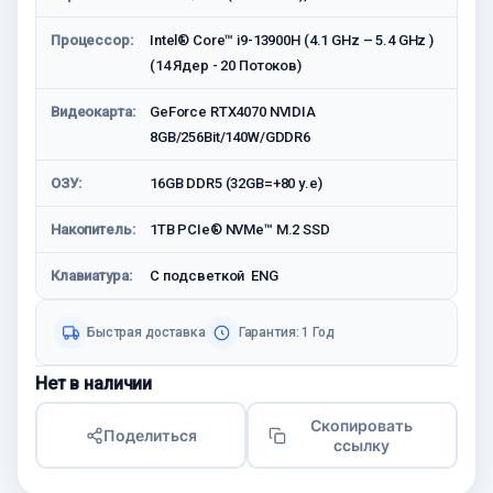
Процессор:
Intel® Core™ i9-13900H (4.1 GHz – 5.4 GHz )
(14 Ядер - 20 Потоков)
Видеокарта:
GeForce RTX4070 NVIDIA
8GB/256Bit/140W/GDDR6
ОЗУ:
16GB DDR5 (32GB=+80 у.е)
Накопитель:
1TB PCIe® NVMe™ M.2 SSD
Клавиатура:
С подсветкой ENG
Быстрая доставка
Гарантия: 1 Год
Нет в наличии
Скопировать
Поделиться
ссылку