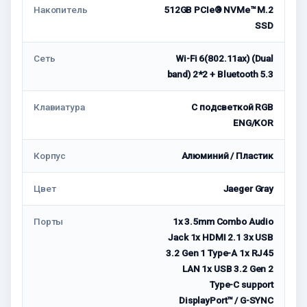
Накопитель
512GB PCIe® NVMe™ M.2
SSD
Сеть
Wi-Fi 6(802.11ax) (Dual
band) 2*2 + Bluetooth 5.3
Клавиатура
С подсветкой RGB
ENG/KOR
Корпус
Алюминий / Пластик
Цвет
Jaeger Gray
Порты
1x 3.5mm Combo Audio
Jack 1x HDMI 2.1 3x USB
3.2 Gen 1 Type-A 1x RJ45
LAN 1x USB 3.2 Gen 2
Type-C support
DisplayPort™ / G-SYNC