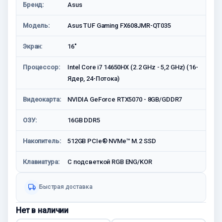
Бренд:
Asus
Модель:
Asus TUF Gaming FX608JMR-QT035
Экран:
16"
Процессор:
Intel Core i7 14650HX (2.2 GHz - 5,2 GHz) (16-
Ядер, 24-Потока)
Видеокарта:
NVIDIA GeForce RTX5070 - 8GB/GDDR7
ОЗУ:
16GB DDR5
Накопитель:
512GB PCIe® NVMe™ M.2 SSD
Клавиатура:
С подсветкой RGB ENG/KOR
Быстрая доставка
Нет в наличии