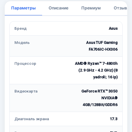
Параметры
Описание
Премиум
Отзывы
Бренд
Asus
Модель
Asus TUF Gaming
FA706IC-HX006
Процессор
AMD® Ryzen™ 7-4800h
(2.9 GHz - 4.2 GHz) (8
yadroli; 16 ip)
Видеокарта
GeForce RTX™ 3050
NVIDIA®
4GB/128Bit/GDDR6
Диагональ экрана
17.3