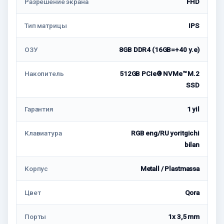
Разрешение экрана
FHD
Тип матрицы
IPS
ОЗУ
8GB DDR4 (16GB=+40 у.е)
Накопитель
512GB PCIe® NVMe™ M.2
SSD
Гарантия
1 yil
Клавиатура
RGB eng/RU yoritgichi
bilan
Корпус
Metall / Plastmassa
Цвет
Qora
Порты
1x 3,5 mm