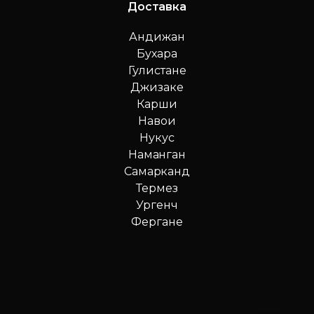
Доставка
Андижан
Бухара
Гулистане
Джизаке
Карши
Навои
Нукус
Наманган
Самарканд
Термез
Ургенч
Фергане