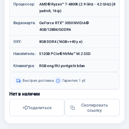
Процессор:
AMD® Ryzen™ 7-4800h (2.9 GHz - 4.2 GHz) (8
yadroli; 16 ip)
Видеокарта:
GeForce RTX™ 3050 NVIDIA®
4GB/128Bit/GDDR6
ОЗУ:
8GB DDR4 (16GB=+40 у.е)
Накопитель:
512GB PCIe® NVMe™ M.2 SSD
Клавиатура:
RGB eng/RU yoritgichi bilan
Быстрая доставка
Гарантия: 1 yil
Нет в наличии
Скопировать
Поделиться
ссылку