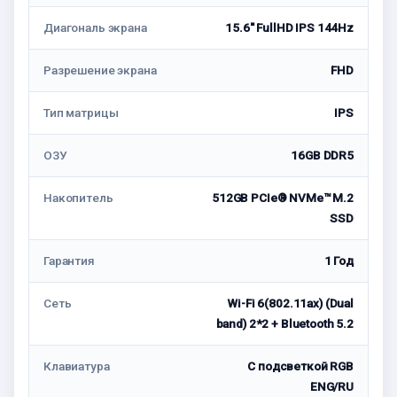
Диагональ экрана
15.6'' FullHD IPS 144Hz
Разрешение экрана
FHD
Тип матрицы
IPS
ОЗУ
16GB DDR5
Накопитель
512GB PCIe® NVMe™ M.2
SSD
Гарантия
1 Год
Сеть
Wi-Fi 6(802.11ax) (Dual
band) 2*2 + Bluetooth 5.2
Клавиатура
С подсветкой RGB
ENG/RU