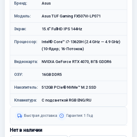
Бренд:
Asus
Модель:
Asus TUF Gaming FX507Vi-LP071
Экран:
15.6'' FullHD IPS 144Hz
Процессор:
Intel® Core™ i7-13620H (2.4 GHz — 4.9 GHz)
(10-Ядeр; 16-Потоков)
Видеокарта:
NVIDIA GeForce RTX 4070, 8 ГБ GDDR6
ОЗУ:
16GB DDR5
Накопитель:
512GB PCIe® NVMe™ M.2 SSD
Клавиатура:
С подсветкой RGB ENG/RU
Быстрая доставка
Гарантия: 1 Год
Нет в наличии