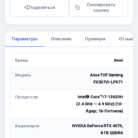
Скопировать
Поделиться
ссылку
Параметры
Описание
Премиум
Отзывы
Бренд
Asus
Модель
Asus TUF Gaming
FX507Vi-LP071
Процессор
Intel® Core™ i7-13620H
(2.4 GHz — 4.9 GHz) (10-
Ядeр; 16-Потоков)
Видеокарта
NVIDIA GeForce RTX 4070,
8 ГБ GDDR6