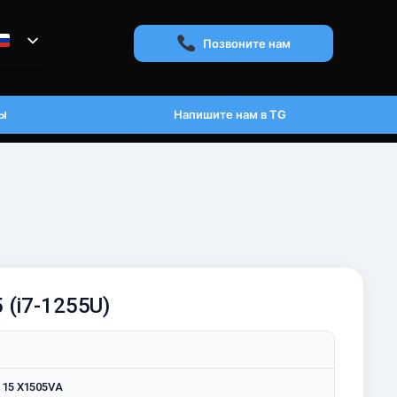
Позвоните нам
ы
Напишите нам в TG
 (i7-1255U)
 15 X1505VA