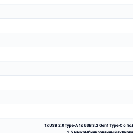
1x USB 2.0 Type-A 1x USB 3.2 Gen1 Type-C с п
3,5 мм комбинированный аудиораз