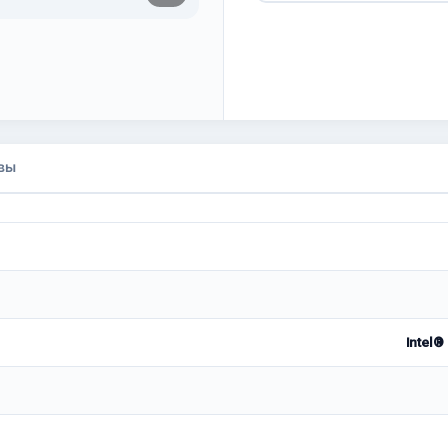
вы
Intel®