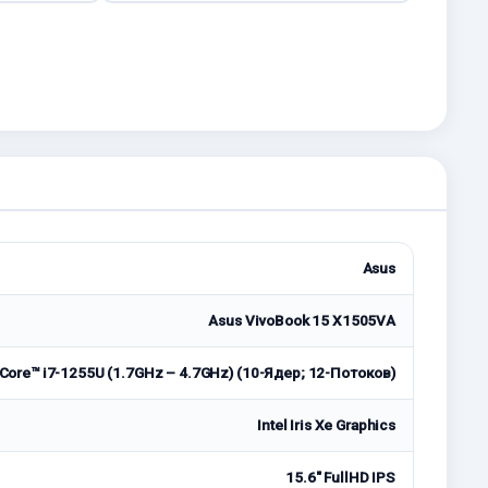
Asus
Asus VivoBook 15 X1505VA
 Core™ i7-1255U (1.7GHz – 4.7GHz) (10-Ядер; 12-Потоков)
Intel Iris Xe Graphics
15.6" FullHD IPS