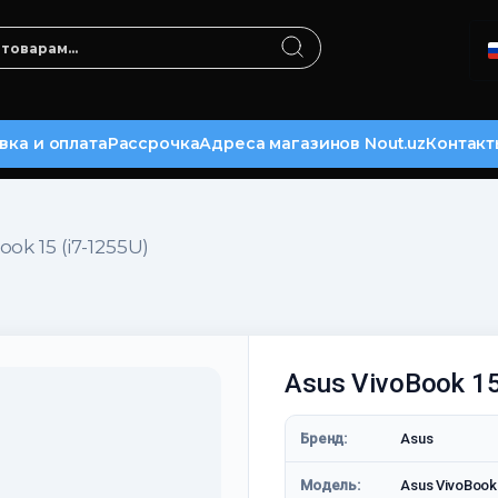
вка и оплата
Рассрочка
Адреса магазинов Nout.uz
Контакт
ok 15 (i7-1255U)
Asus VivoBook 15
Бренд:
Asus
Модель:
Asus VivoBook