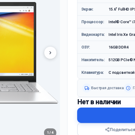
Экран:
15.6" FullHD IP
Процессор:
Intel® Core™ 
Видеокарта:
Intel Iris Xe Gr
ОЗУ:
16GB DDR4
Накопитель:
512GB PCIe® N
Клавиатура:
С подсветкой
Быстрая доставка
Г
Нет в наличии
Поделитьс
1 / 4