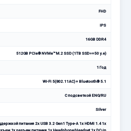
FHD
IPS
16GB DDR4
512GB PCIe® NVMe™ M.2 SSD (1TB SSD=+50 у.е)
1 Год
Wi-Fi 5(802.11AC) + Bluetooth® 5.1
С подсветкой ENG/RU
Silver
оддержкой питания 2x USB 3.2 Gen1 Type-A 1x HDMI 1.4 1x
ъем 1x разъем питания 1x Headphone/Headset 1x DC-in