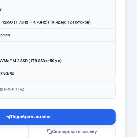
S
i7-1255U (1.7GHz – 4.7GHz) (10-Ядер; 12-Потоков)
aphics
VMe™ M.2 SSD (1TB SSD=+50 у.е)
 ENG/RU
арантия: 1 Год
Подобрать аналог
я
Скопировать ссылку